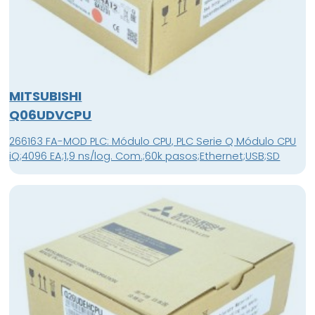
MITSUBISHI
Q06UDVCPU
266163 FA-MOD PLC: Módulo CPU, PLC Serie Q Módulo CPU
iQ;4096 EA;1,9 ns/log. Com.;60k pasos;Ethernet;USB;SD