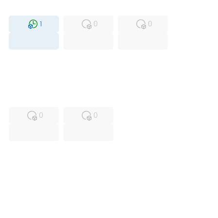
MFS
FS
NEW
1
0
0
USED
RFUR
0
0