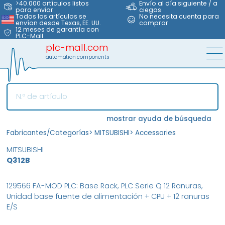
>40.000 artículos listos
Envío al día siguiente / a
para enviar
ciegas
Todos los artículos se
No necesita cuenta para
envían desde Texas, EE. UU.
comprar
12 meses de garantía con
PLC-Mall
plc-mall.com
automation components
mostrar ayuda de búsqueda
Fabricantes/Categorías
>
MITSUBISHI
>
Accessories
MITSUBISHI
Q312B
129566 FA-MOD PLC: Base Rack, PLC Serie Q 12 Ranuras,
Unidad base fuente de alimentación + CPU + 12 ranuras
E/S