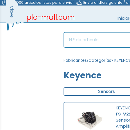
>40.000 artículos listos para enviar
Envío al día siguiente / a
Clave
plc-mall.com
Inicio
automation components
Fabricantes/Categorías
>
KEYENC
Keyence
Sensors
KEYEN
FS-V2
Sensor
Amplif