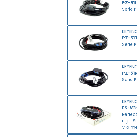
PZ-51
Serie 
KEYEN
PZ-51
Serie 
KEYEN
PZ-51
Serie 
KEYEN
FS-V3
Reflec
rojo, 
V o men
protec