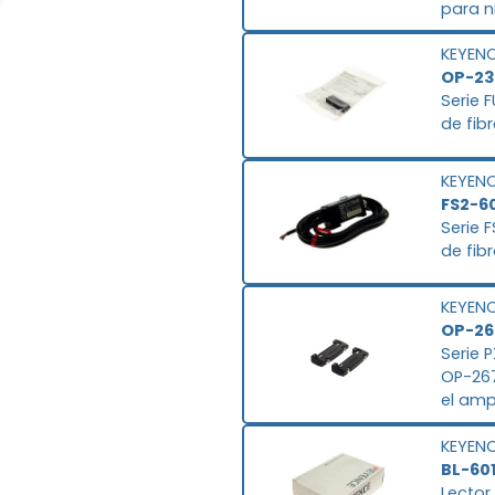
para n
KEYEN
OP-23
Serie 
de fib
KEYEN
FS2-6
Serie 
de fib
KEYEN
OP-26
Serie 
OP-267
el amp
expans
KEYEN
DIN
BL-60
Lector