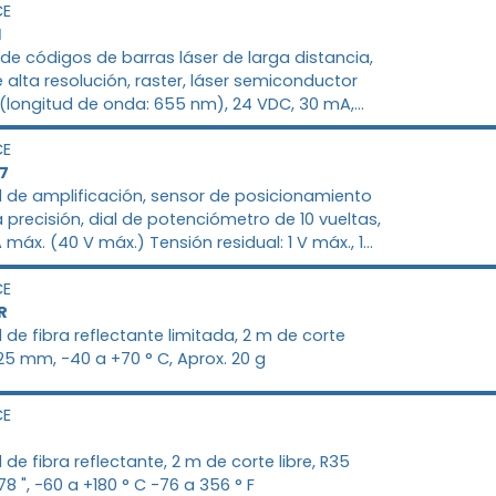
CE
10%, ondulación (PP) 10% o menos, má
1
 de códigos de barras láser de larga distancia,
e alta resolución, raster, láser semiconductor
e (longitud de onda: 655 nm), 24 VDC, 30 mA,
 a +40 ° C 32 a 104 ° F
CE
7
 de amplificación, sensor de posicionamiento
a precisión, dial de potenciómetro de 10 vueltas,
 máx. (40 V máx.) Tensión residual: 1 V máx., 1
 V CC, 110/120/220/240 V CA ± 10%, 50/60 Hz, 0 a
CE
 32 a 122 ° F
R
 de fibra reflectante limitada, 2 m de corte
 R25 mm, -40 a +70 ° C, Aprox. 20 g
CE
 de fibra reflectante, 2 m de corte libre, R35
8 ", -60 a +180 ° C -76 a 356 ° F