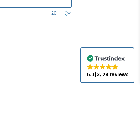
5.0
3,128 reviews
.com no es un
s, a menos que
iales y marcas