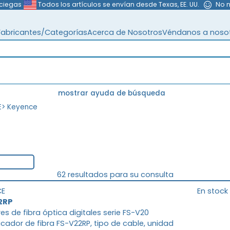
 ciegas
Todos los artículos se envían desde Texas, EE. UU.
No 
Fabricantes/Categorías
Acerca de Nosotros
Véndanos a noso
mostrar ayuda de búsqueda
E
>
Keyence
62 resultados para su consulta
CE
En stock
2RP
es de fibra óptica digitales serie FS-V20
icador de fibra FS-V22RP, tipo de cable, unidad