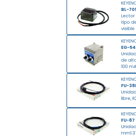
KEYEN
VDC ± 
BL-70
Lector
tipo d
visibl
IP65, 0
KEYEN
EG-54
Unidad
de alt
100 mA
ms, 24
KEYEN
+50 ° C
FU-38
Unidad
libre,
KEYEN
FU-87
Unidad
mm1.37