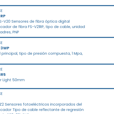
CE
1RP
FS-V20 Sensores de fibra óptica digital
icador de fibra FS-V21RP, tipo de cable, unidad
adres, PNP
CE
33WP
 principal, tipo de presión compuesta, 1 Mpa,
CE
BR5
r Light 50mm
CE
PZ2 Sensores fotoeléctricos incorporados del
icador Tipo de cable reflectante de regresión