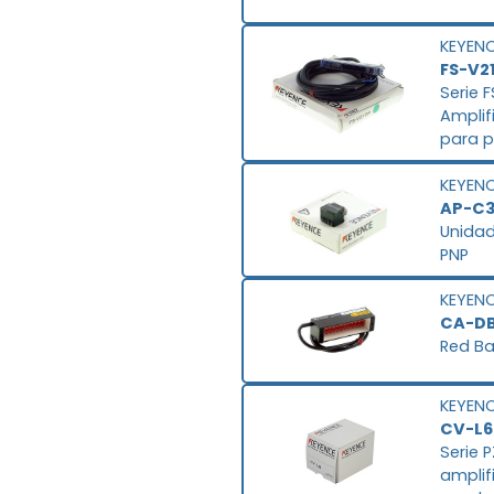
KEYEN
FS-V2
Serie 
Amplif
para p
KEYEN
AP-C
Unidad
PNP
KEYEN
CA-D
Red Ba
KEYEN
CV-L6
Serie 
amplif