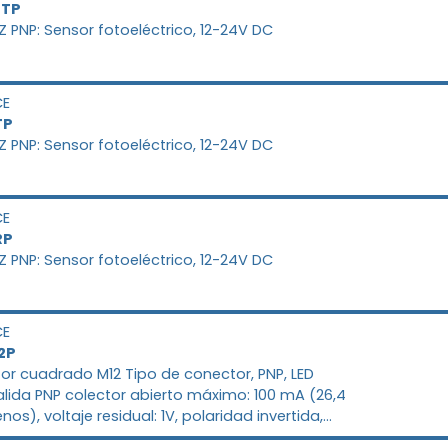
LTP
PZ PNP: Sensor fotoeléctrico, 12-24V DC
CE
TP
PZ PNP: Sensor fotoeléctrico, 12-24V DC
CE
RP
PZ PNP: Sensor fotoeléctrico, 12-24V DC
CE
2P
tor cuadrado M12 Tipo de conector, PNP, LED
Salida PNP colector abierto máximo: 100 mA (26,4
os), voltaje residual: 1V, polaridad invertida,
ción de sobreintensidad, amortiguador, 12 a 24