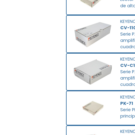
de alt
KEYEN
CV-11
Serie 
amplif
cuadra
KEYEN
CV-C1
Serie 
amplif
cuadra
KEYEN
PK-71
Serie 
princi
KEYEN