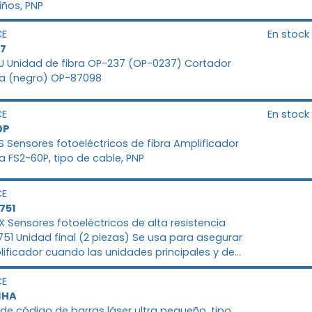
iños, PNP
CE
En stock
7
FU Unidad de fibra OP-237 (OP-0237) Cortador
ra (negro) OP-87098
CE
En stock
0P
FS Sensores fotoeléctricos de fibra Amplificador
ra FS2-60P, tipo de cable, PNP
CE
751
PX Sensores fotoeléctricos de alta resistencia
51 Unidad final (2 piezas) Se usa para asegurar
lificador cuando las unidades principales y de
ión se configuran adicionalmente. Para carril
CE
1HA
 de código de barras láser ultra pequeño, tipo