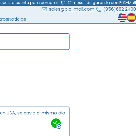
necesita cuenta para comprar
12 meses de garantía con PLC-Mall
sales@plc-mall.com
(956)682 2400
tros
Noticias
 en USA, se envia el mismo dia