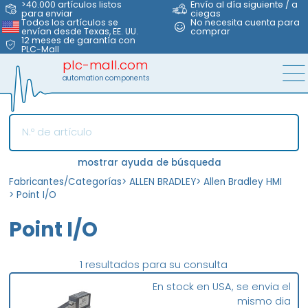
>40.000 artículos listos
Envío al día siguiente / a
para enviar
ciegas
Todos los artículos se
No necesita cuenta para
envían desde Texas, EE. UU.
comprar
12 meses de garantía con
PLC-Mall
plc-mall.com
automation components
mostrar ayuda de búsqueda
Fabricantes/Categorías
>
ALLEN BRADLEY
>
Allen Bradley HMI
>
Point I/O
Point I/O
1 resultados para su consulta
En stock en USA, se envia el
mismo dia