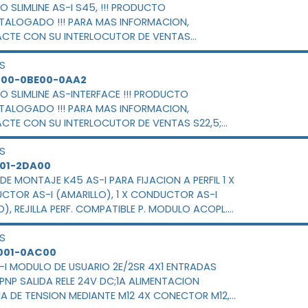
IMLINE AS-I S45, !!! PRODUCTO
TALOGADO !!! PARA MAS INFORMACION,
CTE CON SU INTERLOCUTOR DE VENTAS
L,4E/4S,LIBRE POTEN.,IP20 4 X 1 ENTRADA, 200 MA,
S
X 1 SALIDA, 1A, DC24V CONEXION POR BORNE DE
400-0BE00-0AA2
LLO ANCHURA MODULO 45 MM
LIMLINE AS-INTERFACE !!! PRODUCTO
TALOGADO !!! PARA MAS INFORMACION,
CTE CON SU INTERLOCUTOR DE VENTAS S22,5;
, 2E/2S, IP20, 2 X 1 ENTRADA, 2 COND. PNP 2 X 1
S
LECTR., 2A, DC 24V CONEXION POR BORNE DE
901-2DA00
LLO TAMANO MODULO 22,5 MM
K45 AS-I PARA FIJACION A PERFIL 1 X
TOR AS-I (AMARILLO), 1 X CONDUCTOR AS-I
), REJILLA PERF. COMPATIBLE P. MODULO ACOPL.
PLANO/ CABLE PLANO ENERGIA AUX. (MODULO
S
IO)
001-0AC00
-I MODULO DE USUARIO 2E/2SR 4X1 ENTRADAS
PNP SALIDA RELE 24V DC;1A ALIMENTACION
A DE TENSION MEDIANTE M12 4X CONECTOR M12,