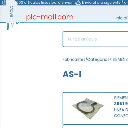
>40.000 artículos listos para enviar
Envío al día siguiente / a
Clave
plc-mall.com
Inicio
automation components
Fabricantes/Categorías
>
SIEMENS
AS-I
SIEMEN
3RK1 
LINEA 
CONEC