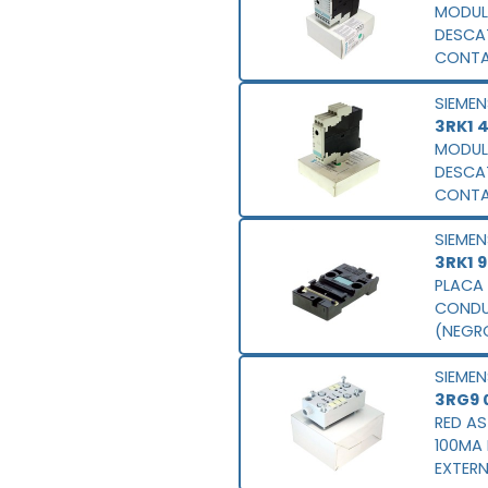
MODULO SL
DESCA
CONTA
DIGITA
SIEMEN
PNP 4 
3RK1 
TORNI
MODULO S
DESCA
CONTA
DIGITAL
SIEMEN
SAL.,E
3RK1 
TORNI
PLACA DE MONTAJE 
CONDUC
(NEGRO
CABLE 
SIEMEN
USUAR
3RG9 
RED AS
100MA 
EXTERN