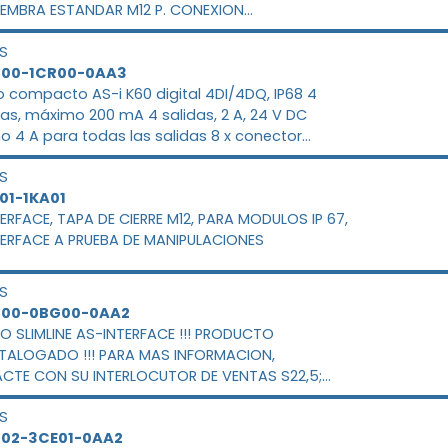
EMBRA ESTANDAR M12 P. CONEXION
DAS/SALIDAS PLACA DE MONTAJE 3RK19010CA00
S
POR SEPARADO
400-1CR00-0AA3
 compacto AS-i K60 digital 4DI/4DQ, IP68 4
as, máximo 200 mA 4 salidas, 2 A, 24 V DC
 4 A para todas las salidas 8 x conector
 M12 La placa de montaje 3RK1901-0CA00 debe
S
e por separado
901-1KA01
ERFACE, TAPA DE CIERRE M12, PARA MODULOS IP 67,
ERFACE A PRUEBA DE MANIPULACIONES
S
400-0BG00-0AA2
LIMLINE AS-INTERFACE !!! PRODUCTO
TALOGADO !!! PARA MAS INFORMACION,
CTE CON SU INTERLOCUTOR DE VENTAS S22,5;
, 2E/2S, IP20, 2 X 1 ENTRADA, 2 COND. PNP 2 X 1
S
LECTR., 2A, DC 24V CAGE-CLAMP, TAMANO
402-3CE01-0AA2
O 22,5 MM