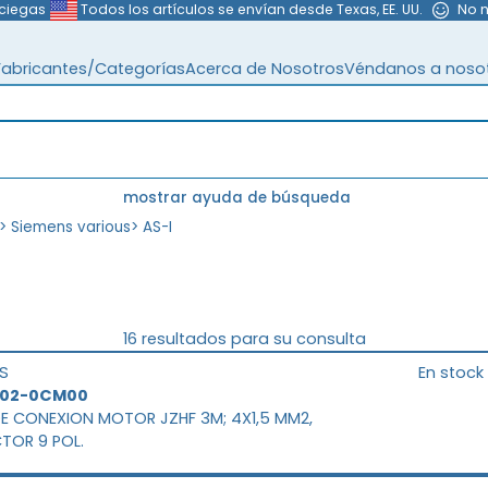
 ciegas
Todos los artículos se envían desde Texas, EE. UU.
No 
Fabricantes/Categorías
Acerca de Nosotros
Véndanos a noso
mostrar ayuda de búsqueda
>
Siemens various
>
AS-I
16 resultados para su consulta
S
En stock
902-0CM00
DE CONEXION MOTOR JZHF 3M; 4X1,5 MM2,
TOR 9 POL.