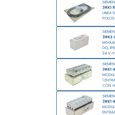
SIEMEN
3RK1 
LINEA 
POLOS
SIEMEN
3RK2 
Módulo
DQ, IP
24 V m
hembr
SIEMEN
3RK1 
MODULO
1 ENTR
CON. H
Y-II P
SIEMEN
MONTA
3RK1 
MODULO
ENTRAD