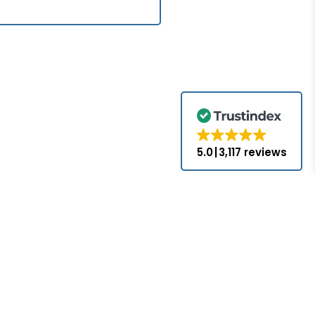
5.0
3,117 reviews
.com no es un
s, a menos que
iales y marcas