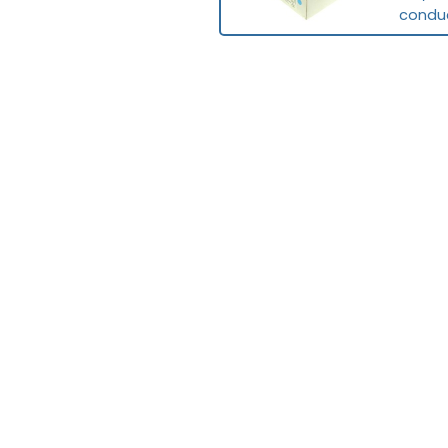
conduc
todas 
plc-mall.com
301 N. Cage Blvd
USA - Pharr, TX 78577
plc-mall.com n
distribuidor au
se indique expl