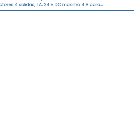
tores 4 salidas, 1 A, 24 V DC máximo 4 A para
las salidas bornes de tornillo 45 mm de ancho
© 2026 plc-mall.com
o es un distribuidor autorizado de Rockwell Automation. plc-mall
torizado, afiliado o representante de los fabricantes mencionado
ícitamente lo contrario. Las marcas comerciales, nombres comerc
que aparecen aquí son propiedad de sus respectivos dueños.