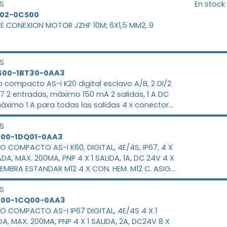
S
En stock
902-0CS00
DE CONEXION MOTOR JZHF 10M; 6X1,5 MM2, 9
S
400-1BT30-0AA3
 compacto AS-i K20 digital esclavo A/B, 2 DI/2
67 2 entradas, máximo 150 mA 2 salidas, 1 A DC
áximo 1 A para todas las salidas 4 x conector
a M8
S
400-1DQ01-0AA3
 COMPACTO AS-I K60, DIGITAL, 4E/4S, IP67, 4 X
ADA, MAX. 200MA, PNP 4 X 1 SALIDA, 1A, DC 24V 4 X
EMBRA ESTANDAR M12 4 X CON. HEM. M12 C. ASIG.
. CONEXION ENTRADAS/SALIDAS, PLACA DE
S
JE 3RK19010CA00 PEDIR POR SEPARADO
400-1CQ00-0AA3
 COMPACTO AS-I IP67 DIGITAL, 4E/4S 4 X 1
A, MAX. 200MA, PNP 4 X 1 SALIDA, 2A, DC24V 8 X