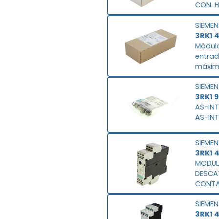
CON. H
ENTRA
SIEMEN
PEDIR 
3RK1 
Módulo
entrad
máximo
hembra
SIEMEN
pedirs
3RK1 
AS-INT
AS-INT
SIEMEN
3RK1 
MODULO S
DESCA
CONTA
DIGITAL
SIEMEN
SAL.,E
3RK1 
MODUL