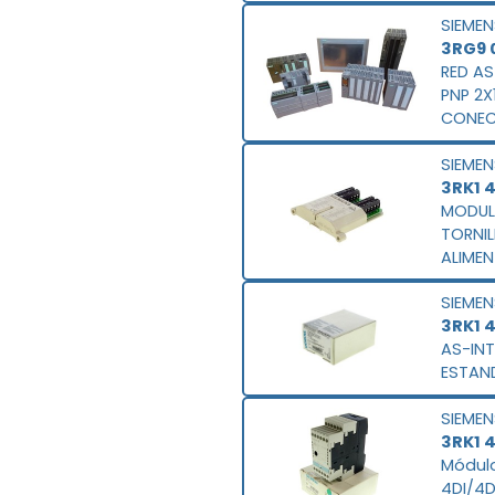
EMI
SIEMEN
3RG9 
RED AS
PNP 2X
CONEC
MEDIAN
SIEMEN
3RK1 
MODUL
TORNIL
ALIME
AS-I
SIEMEN
3RK1 
AS-IN
ESTAND
SIEMEN
3RK1 
Módulo
4DI/4D