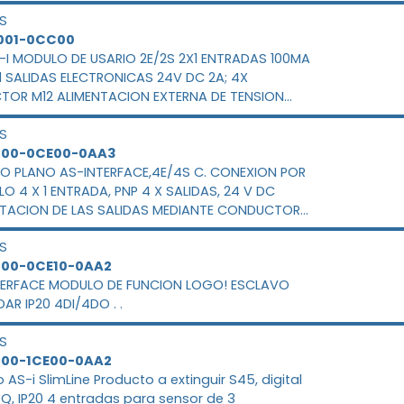
S
001-0CC00
-I MODULO DE USARIO 2E/2S 2X1 ENTRADAS 100MA
1 SALIDAS ELECTRONICAS 24V DC 2A; 4X
TOR M12 ALIMENTACION EXTERNA DE TENSION
TE MODULO DE ACAPLAMIENTO FK-E, EEMI
S
400-0CE00-0AA3
O PLANO AS-INTERFACE,4E/4S C. CONEXION POR
LO 4 X 1 ENTRADA, PNP 4 X SALIDAS, 24 V DC
NTACION DE LAS SALIDAS MEDIANTE CONDUCTOR
S
400-0CE10-0AA2
TERFACE MODULO DE FUNCION LOGO! ESCLAVO
AR IP20 4DI/4DO . .
S
400-1CE00-0AA2
 AS-i SlimLine Producto a extinguir S45, digital
Q, IP20 4 entradas para sensor de 3