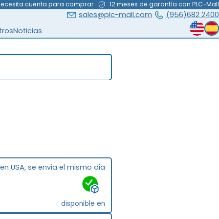
necesita cuenta para comprar
12 meses de garantía con PLC-Mall
sales@plc-mall.com
(956)682 2400
tros
Noticias
 en USA, se envia el mismo dia
disponible en