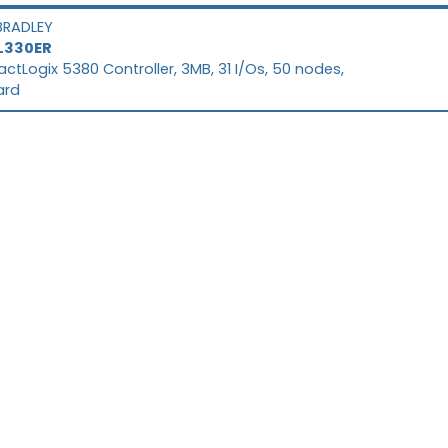
BRADLEY
L330ER
tLogix 5380 Controller, 3MB, 31 I/Os, 50 nodes,
ard
© 2026 plc-mall.com
o es un distribuidor autorizado de Rockwell Automation. plc-mall
torizado, afiliado o representante de los fabricantes mencionado