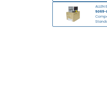
ALLEN 
5069-
Compac
Stand
plc-mall.com
301 N. Cage Blvd
USA - Pharr, TX 78577
plc-mall.com n
distribuidor au