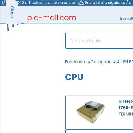
>40.000 artículos listos para enviar
Envío al día siguiente / a
Clave
plc-mall.com
Inicio
automation components
Fabricantes/Categorías
>
ALLEN B
CPU
ALLEN 
1769-
TERMI