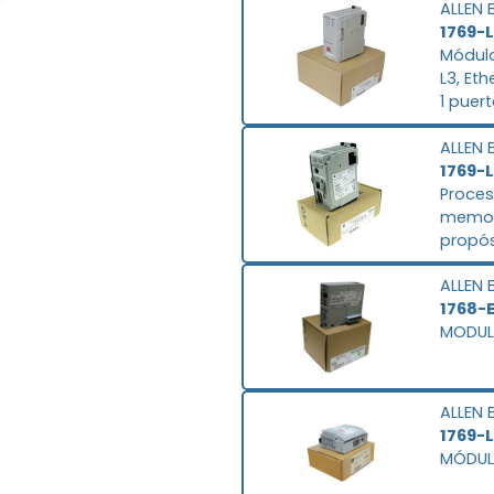
ALLEN 
1769-
Módulo
L3, Et
1 puer
EtherNe
ALLEN 
de IP.
1769-
Proces
memoria
propós
Tareas
ALLEN 
Flash 
1768-
MODUL
ALLEN 
1769-
MÓDULO