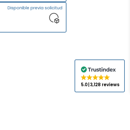
Disponible previa solicitud
5.0
3,128 reviews
.com no es un
s, a menos que