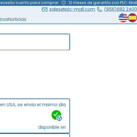
necesita cuenta para comprar
12 meses de garantía con PLC-Mall
sales@plc-mall.com
(956)682 2400
tros
Noticias
 en USA, se envia el mismo dia
disponible en