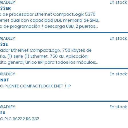
BRADLEY
En stock
L33ER
 de procesador Ethernet CompactLogix 5370
hernet dual con capacidad DLR, memoria de 2MB,
to de programación / descarga USB, 2 puertos
t / IP, 16 expansión de E / S, 32 nodos Ethernet
BRADLEY
En stock
 Los controladores se envían con una tarj
L32E
ador EtherNet CompactLogix, 750 kbytes de
, (1) serie (1) Ethernet, 750 KB. Aplicación:
ito general, único RPI para todos los módulos;
 del controlador: 6; Memoria de usuario: 750 KB;
BRADLEY
En stock
compacto opcional: 64/128 MB; Puertos de
ENBT
O PUENTE COMPACTLOGIX ENET / IP
BRADLEY
En stock
L20
 PLC RS232 RS 232