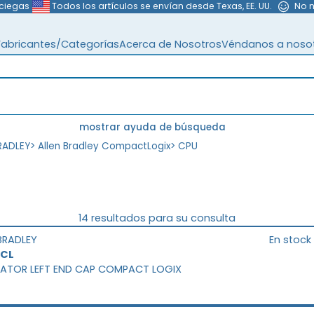
 ciegas
Todos los artículos se envían desde Texas, EE. UU.
No 
Fabricantes/Categorías
Acerca de Nosotros
Véndanos a noso
mostrar ayuda de búsqueda
RADLEY
>
Allen Bradley CompactLogix
>
CPU
14 resultados para su consulta
BRADLEY
En stock
ECL
NATOR LEFT END CAP COMPACT LOGIX