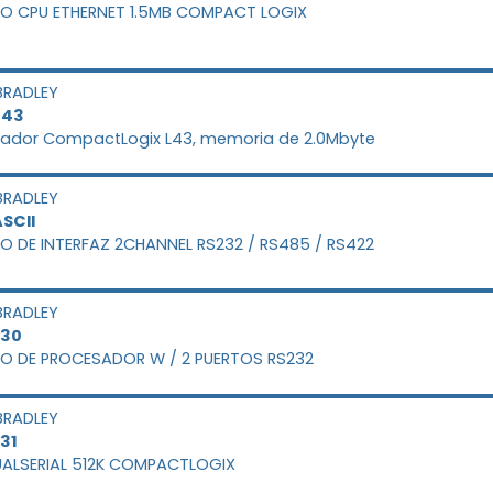
O CPU ETHERNET 1.5MB COMPACT LOGIX
BRADLEY
L43
ador CompactLogix L43, memoria de 2.0Mbyte
BRADLEY
SCII
 DE INTERFAZ 2CHANNEL RS232 / RS485 / RS422
BRADLEY
L30
O DE PROCESADOR W / 2 PUERTOS RS232
BRADLEY
31
UALSERIAL 512K COMPACTLOGIX