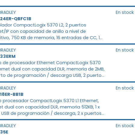
BRADLEY
En stock
L24ER-QBFC1B
lador CompactLogix 5370 L2, 2 puertos
et/IP con capacidad de anillo a nivel de
itivo, 750 KB de memoria, 16 entradas de CC, 16
s de CC, 4 entradas analógicas universales, 2
BRADLEY
En stock
s analógicas, 4 contadores de alta velocidad,
L33ERM
4 módulos de expansión de E/S 1769, 8
 de procesador Ethernet CompactLogix 5370
ones EtherNet/IP y 120 conexiones TCP, fuente
hernet dual con capacidad DLR, memoria de 2MB,
mentación integrada con entrada de CC de 24
erto de programación / descarga USB, 2 puertos
 tarjeta SD de 1 GB, puede admitir una tarjeta SD
t / IP, 16 expansión de E / S, 32 nodos de
ta 2 GB, 1 puerto USB
BRADLEY
En stock
et IP, 8 movimientos de CIP de eje con funció
L18ER-BB1B
 procesador CompactLogix 5370 L1 Ethernet,
et dual con capacidad DLR, memoria 512KB, 1 x
 USB de programación / descarga, 2 x puertos
t / IP, (16) entradas digitales DC 24V, (16)
BRADLEY
En stock
s digitales DC 24V, 8 I / O Expansión a travé
L35E