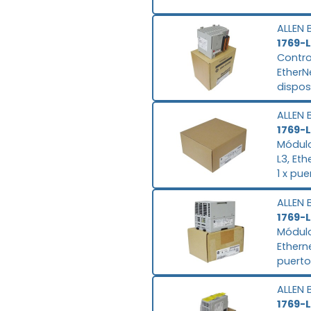
ALLEN 
1769-
Contro
EtherN
dispos
salida
ALLEN 
salida
1769-
hasta 
Módulo
conexi
L3, Et
de ali
1 x pu
V, con
EtherNe
de has
ALLEN 
Ethern
1769-
Módulo
Ethern
puerto
EtherNe
ALLEN 
salida
1769-