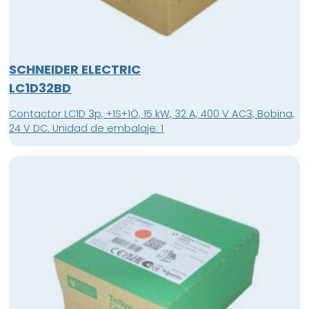
SCHNEIDER ELECTRIC
LC1D32BD
Contactor LC1D 3p, +1S+1Ö, 15 kW, 32 A, 400 V AC3, Bobina,
24 V DC. Unidad de embalaje: 1