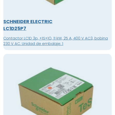
SCHNEIDER ELECTRIC
LC1D25P7
Contactor LC1D 3p, +1S+1Ö, 11 kW, 25 A, 400 V AC3, bobina
230 V AC. Unidad de embalaje: 1