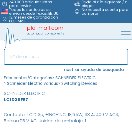
>40.000 artículos listos
Envío al día siguiente / a
para enviar
ciegas
Todos los artículos se
No necesita cuenta para
envían desde Texas, EE. UU.
comprar
12 meses de garantía con
PLC-Mall
plc-mall.com
automation components
mostrar ayuda de búsqueda
Fabricantes/Categorías
>
SCHNEIDER ELECTRIC
>
Schneider Electric various
>
Switching Devices
SCHNEIDER ELECTRIC
LC1D38FE7
Contactor LC1D 3p, +1NO+1NC, 18,5 kW, 38 A, 400 V AC3,
Bobina 115 V AC. Unidad de embalaje: 1