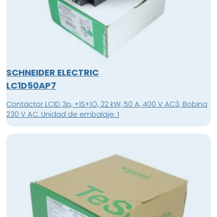
SCHNEIDER ELECTRIC
LC1D50AP7
Contactor LC1D 3p, +1S+1Ö, 22 kW, 50 A, 400 V AC3, Bobina
230 V AC. Unidad de embalaje: 1