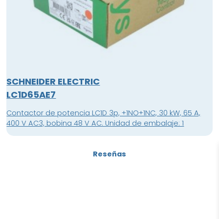
SCHNEIDER ELECTRIC
LC1D65AE7
Contactor de potencia LC1D 3p, +1NO+1NC, 30 kW, 65 A,
400 V AC3, bobina 48 V AC. Unidad de embalaje: 1
Reseñas