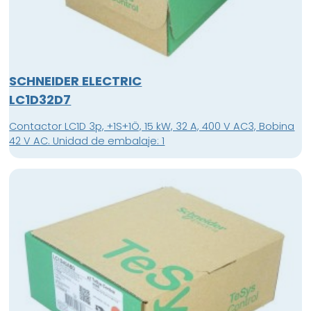
SCHNEIDER ELECTRIC
LC1D32D7
Contactor LC1D 3p, +1S+1Ö, 15 kW, 32 A, 400 V AC3, Bobina
42 V AC. Unidad de embalaje: 1