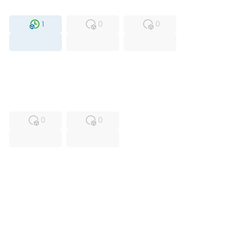
MFS
FS
NEW
1
0
0
USED
RFUR
0
0