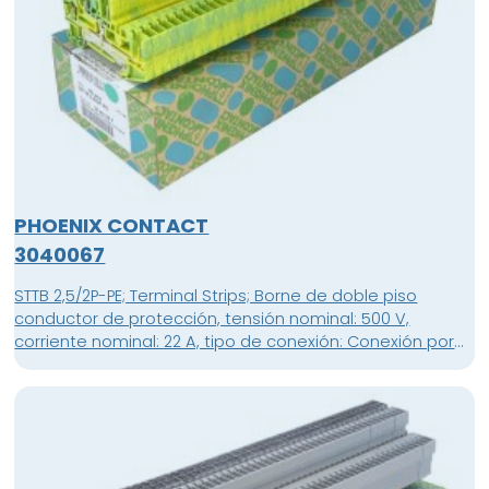
PHOENIX CONTACT
3040067
STTB 2,5/2P-PE; Terminal Strips; Borne de doble piso
conductor de protección, tensión nominal: 500 V,
corriente nominal: 22 A, tipo de conexión: Conexión por
resorte / conexión enchufable, 1. Y 2º piso, conexión a la
izquierda, Sección de dimensionamiento: 2,5 mm²,
sección: 0,08 mm² - 4 mm², clase de montaje: NS 35/15,
NS 35/7,5, color: amarillo-verde; unidad de embalaje: 50