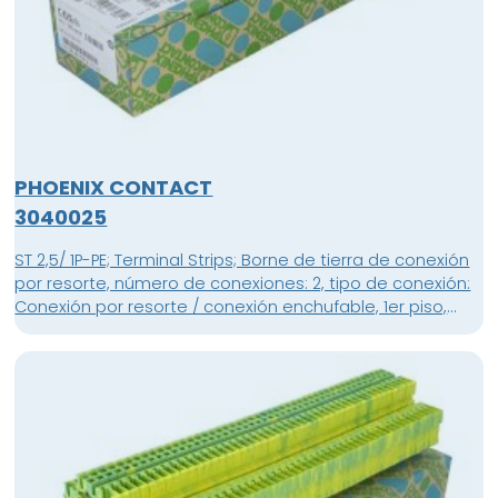
PHOENIX CONTACT
3040025
ST 2,5/ 1P-PE; Terminal Strips; Borne de tierra de conexión
por resorte, número de conexiones: 2, tipo de conexión:
Conexión por resorte / conexión enchufable, 1er piso,
conexión a la izquierda, sección: 0,08 mm² - 4 mm², 1er
piso, conexión a la derecha, clase de montaje: NS 35/7,5,
NS 35/15, color: amarillo-verde; unidad de embalaje: 50