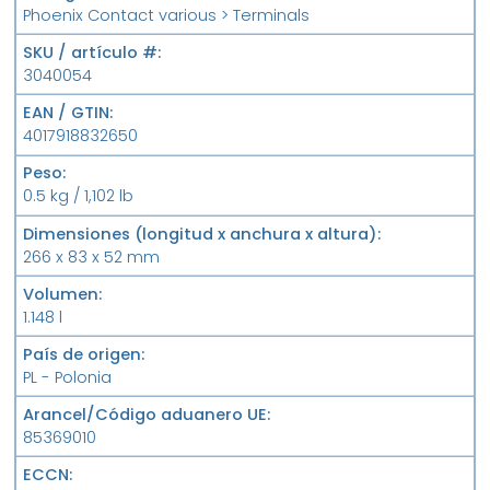
Phoenix Contact various > Terminals
SKU / artículo #
3040054
EAN / GTIN
4017918832650
Peso
0.5 kg / 1,102 lb
Dimensiones (longitud x anchura x altura)
266 x 83 x 52 mm
Volumen
1.148 l
País de origen
PL - Polonia
Arancel/Código aduanero UE
85369010
ECCN