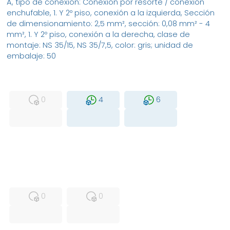
A, tipo de conexión: Conexión por resorte / conexión
enchufable, 1. Y 2º piso, conexión a la izquierda, Sección
de dimensionamiento: 2,5 mm², sección: 0,08 mm² - 4
mm², 1. Y 2º piso, conexión a la derecha, clase de
montaje: NS 35/15, NS 35/7,5, color: gris; unidad de
embalaje: 50
MFS
FS
NEW
0
4
6
USED
RFUR
0
0