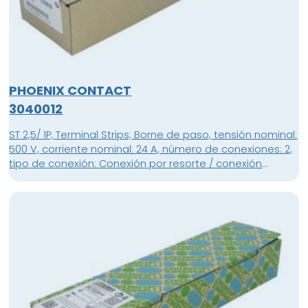
PHOENIX CONTACT
3040012
ST 2,5/ 1P; Terminal Strips; Borne de paso, tensión nominal:
500 V, corriente nominal: 24 A, número de conexiones: 2,
tipo de conexión: Conexión por resorte / conexión
enchufable, 1er piso, conexión a la izquierda, Sección de
dimensionamiento: 2,5 mm², sección: 0,08 mm² - 4 mm²,
1er piso, conexión a la derecha, clase de montaje:
NS 35/7,5, NS 35/15, color: gris; unidad de embalaje: 50