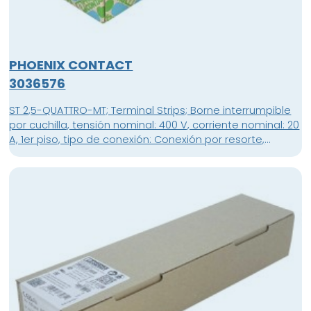
PHOENIX CONTACT
3036576
ST 2,5-QUATTRO-MT; Terminal Strips; Borne interrumpible
por cuchilla, tensión nominal: 400 V, corriente nominal: 20
A, 1er piso, tipo de conexión: Conexión por resorte,
Sección de dimensionamiento: 2,5 mm², sección: 0,08
mm² - 4 mm², montaje: NS 35/7,5, NS 35/15, color: gris;
unidad de embalaje: 50