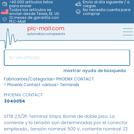
>40.000 artículos listos
Envío al día siguiente / a
para enviar
ciegas
Todos los artículos se
No necesita cuenta para
envían desde Texas, EE. UU.
comprar
12 meses de garantía con
PLC-Mall
plc-mall.com
automation components
mostrar ayuda de búsqueda
Fabricantes/Categorías
>
PHOENIX CONTACT
>
Phoenix Contact various
>
Terminals
PHOENIX CONTACT
3040054
STTB 2,5/2P; Terminal Strips; Borne de doble piso, La
corriente y la tensión son determinadas por el conector
empleado., tensión nominal: 500 V, corriente nominal: 22