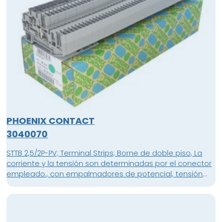
PHOENIX CONTACT
3040070
STTB 2,5/2P-PV; Terminal Strips; Borne de doble piso, La
corriente y la tensión son determinadas por el conector
empleado., con empalmadores de potencial, tensión
nominal: 500 V, corriente nominal: 22 A, tipo de conexión:
Conexión por resorte / conexión enchufable, 1. Y 2º piso,
conexión a la izquierda, Sección de dimensionamiento:
2,5 mm², sección: 0,08 mm² - 4 mm², 1. Y 2º piso, conexión