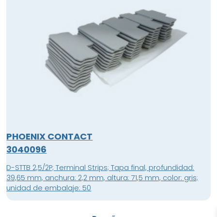
a la derecha, clase de montaje: NS 35/15, NS 35/7,5, color:
gris; unidad de embalaje: 50
PHOENIX CONTACT
3040096
D-STTB 2,5/2P; Terminal Strips; Tapa final, profundidad:
39,65 mm, anchura: 2,2 mm, altura: 71,5 mm, color: gris;
unidad de embalaje: 50