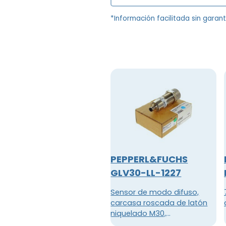
*Información facilitada sin garan
PEPPERL&FUCHS
GLV30-LL-1227
Sensor de modo difuso,
carcasa roscada de latón
niquelado M30,
conmutación claro / oscuro,