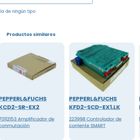
tía de ningún tipo
Productos similares
PEPPERL&FUCHS
PEPPERL&FUCHS
KCD2-SR-EX2
KFD2-SCD-EX1.LK
70112153 Amplificador de
223998 Controlador de
conmutación
corriente SMART