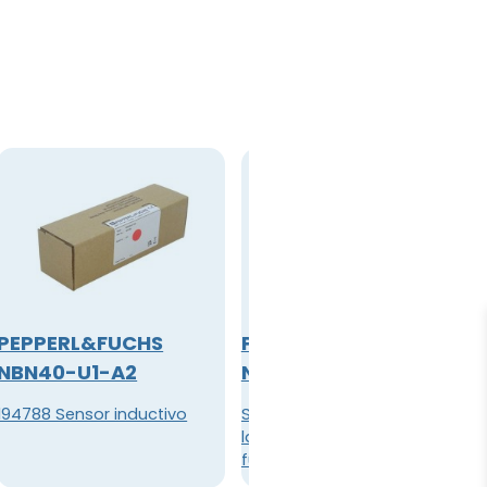
PEPPERL&FUCHS
PEPPERL&FUCHS
NBN40-U1-A2
NJ20P-U1-A2
194788 Sensor inductivo
Serie: VariKont ®, Material de
la carcasa: PBT, Distancia de
funcionamiento asignada:
20 mm, Tipo de conexión: