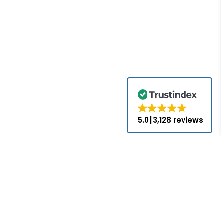
caja de bornes, Tipo de
salida: 4-hilos, Instalación:
no enrasado, Tipo de
tensión: CC
5.0
3,128 reviews
.com no es un
s, a menos que
iales y marcas