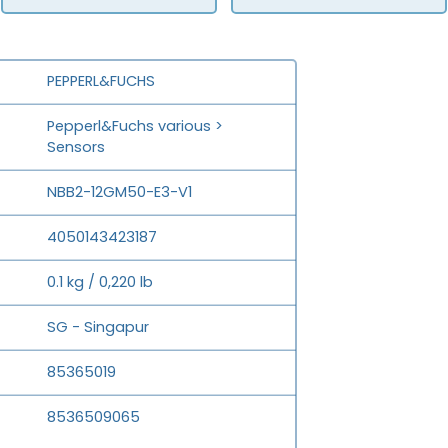
PEPPERL&FUCHS
Pepperl&Fuchs various >
Sensors
NBB2-12GM50-E3-V1
4050143423187
0.1 kg / 0,220 lb
SG - Singapur
85365019
8536509065