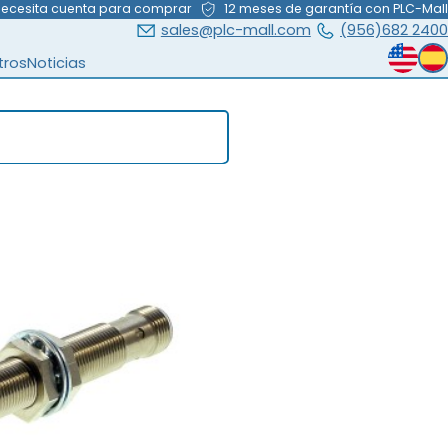
necesita cuenta para comprar
12 meses de garantía con PLC-Mall
sales@plc-mall.com
(956)682 2400
tros
Noticias