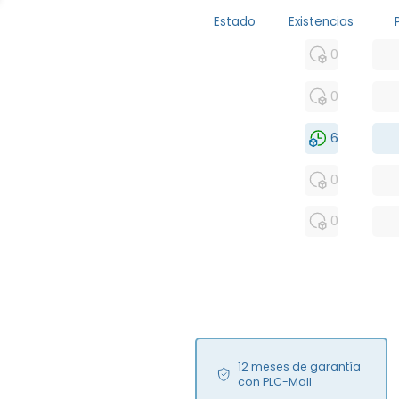
Estado
Existencias
MFS
0
FS
0
NEW
6
USED
0
RFUR
0
12 meses de garantía
con PLC-Mall