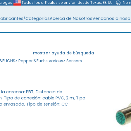
 ciegas
Todos los artículos se envían desde Texas, EE. UU.
No 
Fabricantes/Categorías
Acerca de Nosotros
Véndanos a noso
mostrar ayuda de búsqueda
L&FUCHS
>
Pepperl&Fuchs various
>
Sensors
e la carcasa: PBT, Distancia de
 Tipo de conexión: cable PVC, 2 m, Tipo
 no enrasado, Tipo de tensión: CC