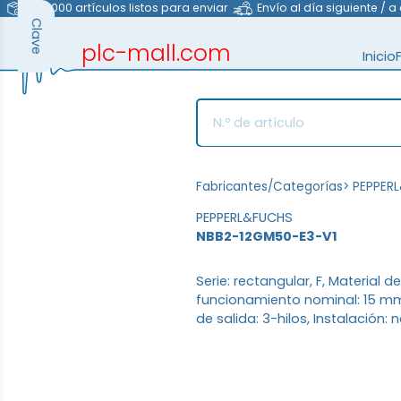
>40.000 artículos listos para enviar
Envío al día siguiente / a
Clave
plc-mall.com
Inicio
automation components
Fabricantes/Categorías
>
PEPPER
PEPPERL&FUCHS
NBB2-12GM50-E3-V1
Serie: rectangular, F, Material d
funcionamiento nominal: 15 mm,
de salida: 3-hilos, Instalación: