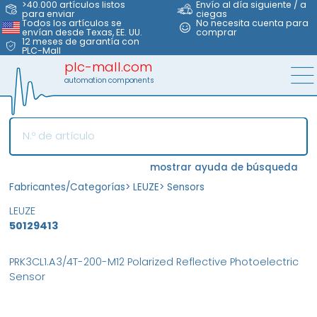
>40.000 artículos listos
Envío al día siguiente / a
para enviar
ciegas
Todos los artículos se
No necesita cuenta para
envían desde Texas, EE. UU.
comprar
12 meses de garantía con
PLC-Mall
plc-mall.com
automation components
mostrar ayuda de búsqueda
Fabricantes/Categorías
>
LEUZE
>
Sensors
LEUZE
50129413
PRK3CL1.A3/4T-200-M12 Polarized Reflective Photoelectric
Sensor
MFS
FS
NEW