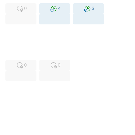
0
4
3
USED
RFUR
0
0