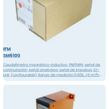
IFM
SM6100
Caudalímetro magnético-inductivo; PNP/NPN; señal de
conmutación; señal analógica; señal de impulsos; IO-
Link; (configurable); Rango de medición 0,005...1,5 m³/h;
Rango de medición 0,1...25 l/min; Temperatura del fluido
-10...70 °C; Presión nominal 16 bar; G 1/2 DN15; Conector