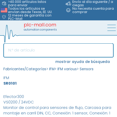
>40.000 artículos listos
Envío al día siguiente / a
para enviar
ciegas
Todos los artículos se
No necesita cuenta para
envían desde Texas, EE. UU.
comprar
12 meses de garantía con
PLC-Mall
plc-mall.com
automation components
mostrar ayuda de búsqueda
Fabricantes/Categorías
>
IFM
>
IFM various
>
Sensors
IFM
SR0101
Efector300
VS0200 / 24VDC
Monitor de control para sensores de flujo, Carcasa para
montaje en carril DIN, CC, Conexión: 1 sensor, Conexión: 1