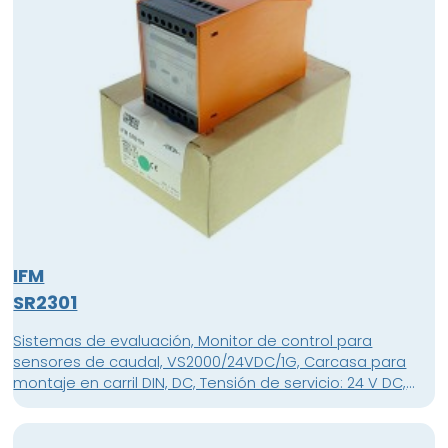
IFM
SR2301
Sistemas de evaluación, Monitor de control para
sensores de caudal, VS2000/24VDC/1G, Carcasa para
montaje en carril DIN, DC, Tensión de servicio: 24 V DC,
Consumo de corriente: 125 mA, Relé 15 terminales...2,5
mm², Conexión: 1 sensor , (SF...A) , Homologación ATEX ,
Grupo II, categoría (1) G, Material de la carcasa: plástico