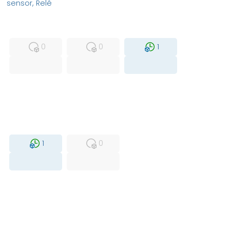
sensor, Relé
MFS
FS
NEW
0
0
1
USED
RFUR
1
0