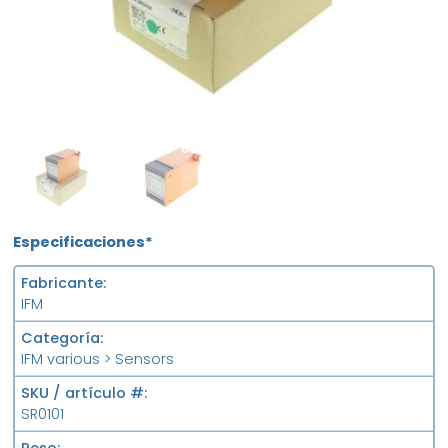
NEW
USED
Especificaciones*
Fabricante
IFM
Categoría
IFM various > Sensors
SKU / artículo #
SR0101