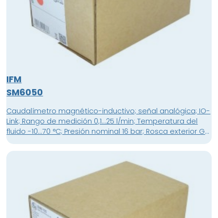
IFM
SM6050
Caudalímetro magnético-inductivo; señal analógica; IO-
Link; Rango de medición 0,1...25 l/min; Temperatura del
fluido -10...70 °C; Presión nominal 16 bar; Rosca exterior G
1/2 DN15; Conector