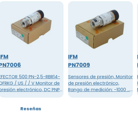
IFM
IFM
PN7006
PN7009
EFECTOR 500 PN-2,5-RBR14-
Sensores de presión, Monitor
QFRKG / US / / V Monitor de
de presión electrónico,
presión electrónico, DC PNP /
Rango de medición: -1000 ...
NPN, Interfaz de
1000 mbar, Conexión de
comunicación: IO-Link 1.1
proceso: G ¼ I, 4 hilos, CC
Reseñas
(esclavo COM2, 38.4 kBaud),
PNP / NPN, Tensión de
programable por función,
funcionamiento: 18 ... 36 V
conector M12, pantalla
CC, Consumo de corriente:
alfanumérica de 4 dígitos, 2
35 mA , 2 x normalmente
salidas, OUT1 = salida d
abierto / cerrado prog