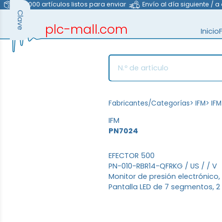
>40.000 artículos listos para enviar
Envío al día siguiente / a
Clave
plc-mall.com
Inicio
automation components
Fabricantes/Categorías
>
IFM
>
IFM
IFM
PN7024
EFECTOR 500
PN-010-RBR14-QFRKG / US / / V
Monitor de presión electrónico
Pantalla LED de 7 segmentos, 