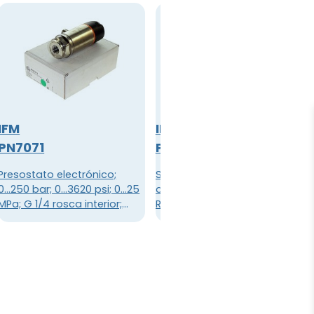
IFM
IFM
PN7071
PN7092
Presostato electrónico;
Sensores de presión, Monitor
0...250 bar; 0...3620 psi; 0...25
de presión electrónico,
MPa; G 1/4 rosca interior;
Rango de medición: 0 ... 100
señal de conmutación; IO-
bar / 0 ... 1450 psi / 0 ... 10
Link; (configurable);
MPa, Conexión de proceso:
Conector; -25...80 °C; IP 65; IP
G ¼ I, 4 hilos, CC PNP / NPN,
67; presión relativa
Tensión de funcionamiento:
18 ... 30 V CC, Consumo de
corriente: 35 mA, 2 x
conector