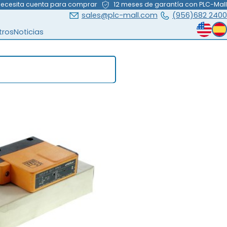
necesita cuenta para comprar
12 meses de garantía con PLC-Mall
sales@plc-mall.com
(956)682 2400
tros
Noticias