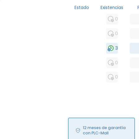
Estado
Existencias
MFS
0
FS
0
NEW
3
USED
0
RFUR
0
12 meses de garantía
con PLC-Mall