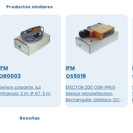
Productos similares
IFM
IFM
OR0003
OS5016
Sensor pasante, luz
EFECTOR 200 OSR-FPKG
infrarroja, 2 m, IP 67, 2 m
Sensor retroreflectivo,
Rectangular, plástico, DC
PNP, Terminales Rango de
detección 10m
Reseñas