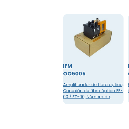
IFM
OO5005
Amplificador de fibra óptica,
Conexión de fibra óptica FE-
00 / FT-00, Número de
canales 4, DC PNP, Conector
M12