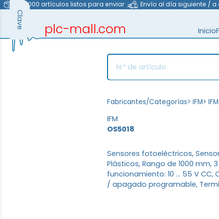
>40.000 artículos listos para enviar
Envío al día siguiente / a
Clave
plc-mall.com
Inicio
automation components
Fabricantes/Categorías
>
IFM
>
IFM
IFM
OS5018
Sensores fotoeléctricos, Sensor
Plásticos, Rango de 1000 mm, 3 
funcionamiento: 10 ... 55 V CC
/ apagado programable, Termin