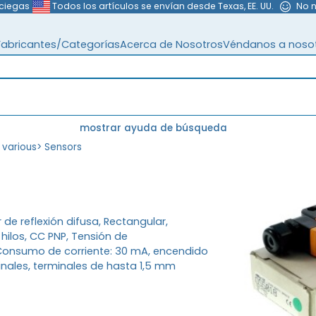
 ciegas
Todos los artículos se envían desde Texas, EE. UU.
No 
Fabricantes/Categorías
Acerca de Nosotros
Véndanos a noso
mostrar ayuda de búsqueda
 various
>
Sensors
 de reflexión difusa, Rectangular,
hilos, CC PNP, Tensión de
, Consumo de corriente: 30 mA, encendido
ales, terminales de hasta 1,5 mm