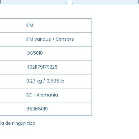
IFM
IFM various > Sensors
OS5018
4021179179225
0.27 kg / 0,595 lb
DE - Alemania
85365019
tía de ningún tipo