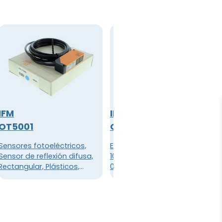
IFM
IFM
OT5001
OT5013
Sensores fotoeléctricos,
EFECTOR 200 OTR-FPKG / US-
Sensor de reflexión difusa,
100-IPF Rango de detección
Rectangular, Plásticos,
0.15 ... 5m Sensor
Rango 200 mm, 3 hilos, CC
retroreflectivo, Rectangular,
PNP, Voltaje de
Plástico, DC PNP, Conector
funcionamiento: 10 ... 55 V
DC, Consumo de corriente:
40 mA, programable