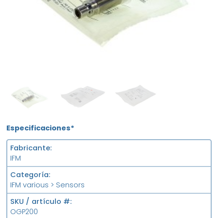
NEW
MFS
FS
Especificaciones*
Fabricante
IFM
Categoría
IFM various > Sensors
SKU / artículo #
OGP200