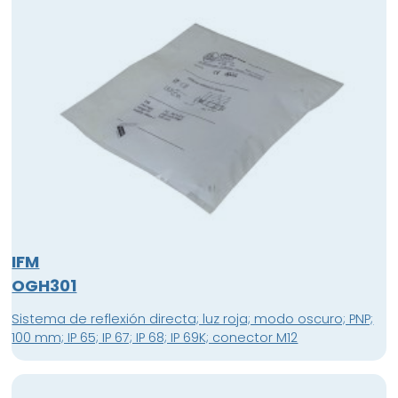
IFM
OGH301
Sistema de reflexión directa; luz roja; modo oscuro; PNP;
100 mm; IP 65; IP 67; IP 68; IP 69K; conector M12