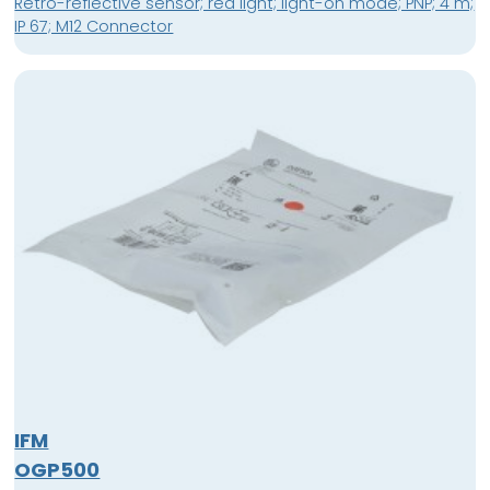
Retro-reflective sensor; red light; light-on mode; PNP; 4 m;
IP 67; M12 Connector
IFM
OGP500