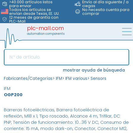
>40.000 artículos listos
Envío al día siguiente / a
para enviar
ciegas
Todos los artículos se
No necesita cuenta para
envían desde Texas, EE. UU.
comprar
12 meses de garantía con
PLC-Mall
plc-mall.com
automation components
mostrar ayuda de búsqueda
Fabricantes/Categorías
>
IFM
>
IFM various
>
Sensors
IFM
OGP200
Barreras fotoeléctricas, Barrera fotoeléctrica de
reflexión, M18 x 1, Tipo roscado, Alcance 4 m, Trifilar, DC
PNP, Tensión de funcionamiento: 10...36 V DC, Consumo de
corriente: 15 mA, modo dark-on, Conector, Conector M12,