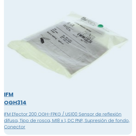
IFM
OGH314
IFM Efector 200 OGH-FPKG / US100 Sensor de reflexión
difusa, Tipo de rosca, M18 x 1, DC PNP, Supresión de fondo,
Conector