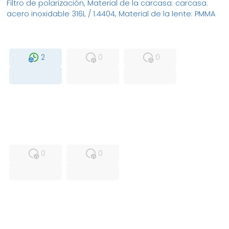
Filtro de polarización, Material de la carcasa: carcasa:
acero inoxidable 316L / 1.4404, Material de la lente: PMMA
MFS
FS
NEW
2
0
0
USED
RFUR
0
0