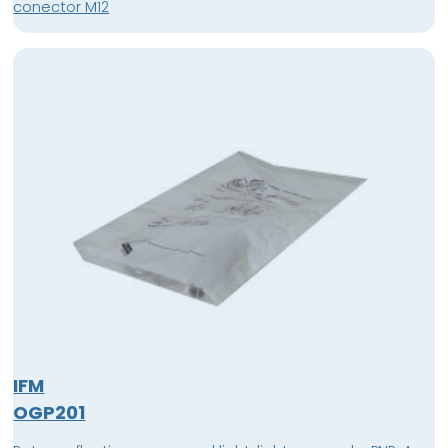
conector M12
IFM
OGP201