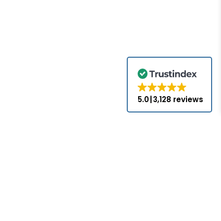
verificación de función
5.0
3,128 reviews
.com no es un
s, a menos que
iales y marcas
o