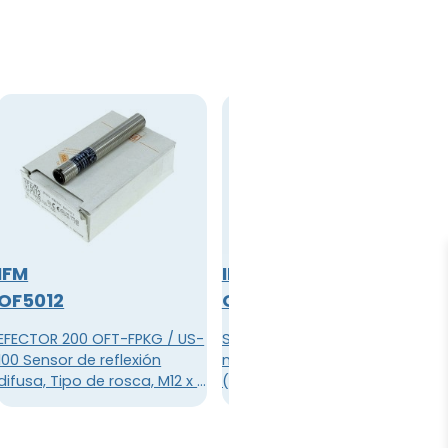
IFM
IFM
OF5012
OF5025
EFECTOR 200 OFT-FPKG / US-
Sistema réflex; luz roja;
100 Sensor de reflexión
modo encendido/apagado;
difusa, Tipo de rosca, M12 x 1,
(programable); PNP; 0,8 m; IP
DC PNP, Salida de
65; Conector M12
verificación de función,
Conector, Salida de