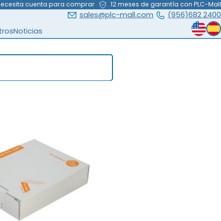
necesita cuenta para comprar
12 meses de garantía con PLC-Mall
sales@plc-mall.com
(956)682 2400
tros
Noticias