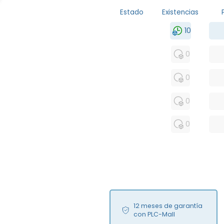
Estado
Existencias
MFS
10
FS
0
NEW
0
USED
0
RFUR
0
12 meses de garantía
con PLC-Mall