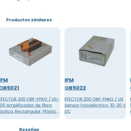
Productos similares
IFM
IFM
OB5021
OB5022
EFECTOR 200 OBF-FPKG / US-
EFECTOR 200 OBF-FNKG / US
100 Amplificador de fibra
Sensor fotoeléctrico, 10-30 V
óptica, Rectangular, Plástico,
DC
DC PNP, Para fibra óptica
con funda de plástico, Serie
Reseñas
FE / FT-11, Conector