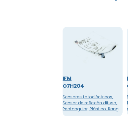
IFM
O7H204
Sensores fotoeléctricos,
Sensor de reflexión difusa,
Rectangular, Plástico, Rango
de 100 mm, 3 hilos, CC PNP,
Tensión de funcionamiento:
10 ... 30 V CC, Consumo de