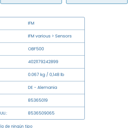
IFM
IFM various > Sensors
OBF500
4021179242899
0.067 kg / 0,148 lb
DE - Alemania
85365019
UU.
8536509065
tía de ningún tipo