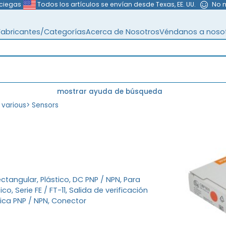
 ciegas
Todos los artículos se envían desde Texas, EE. UU.
No 
Fabricantes/Categorías
Acerca de Nosotros
Véndanos a noso
mostrar ayuda de búsqueda
 various
>
Sensors
ctangular, Plástico, DC PNP / NPN, Para
o, Serie FE / FT-11, Salida de verificación
ica PNP / NPN, Conector