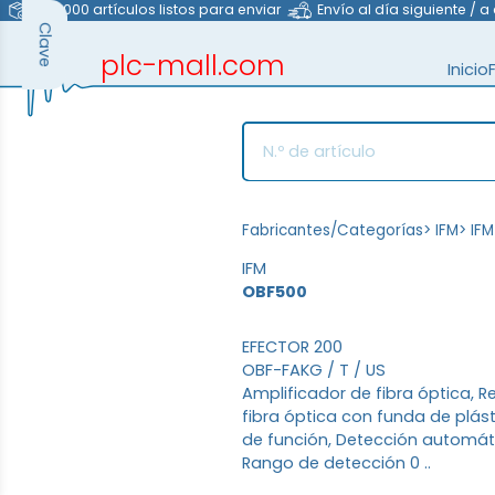
>40.000 artículos listos para enviar
Envío al día siguiente / a
Clave
plc-mall.com
Inicio
automation components
Fabricantes/Categorías
>
IFM
>
IFM
IFM
OBF500
EFECTOR 200
OBF-FAKG / T / US
Amplificador de fibra óptica, Re
fibra óptica con funda de plástic
de función, Detección automát
Rango de detección 0 ..