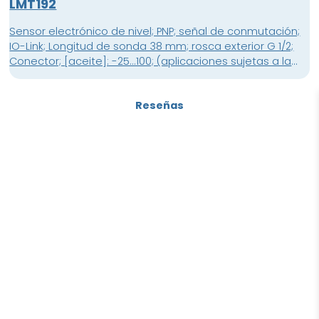
LMT192
Sensor electrónico de nivel; PNP; señal de conmutación;
IO-Link; Longitud de sonda 38 mm; rosca exterior G 1/2;
Conector; [aceite]: -25...100; (aplicaciones sujetas a la
Ley federal alemana de aguas 0...100 °C) °C; [agua]:
-25...85; (aplicaciones sujetas a la Ley federal alemana
Reseñas
de aguas : 0...85 °C) °C