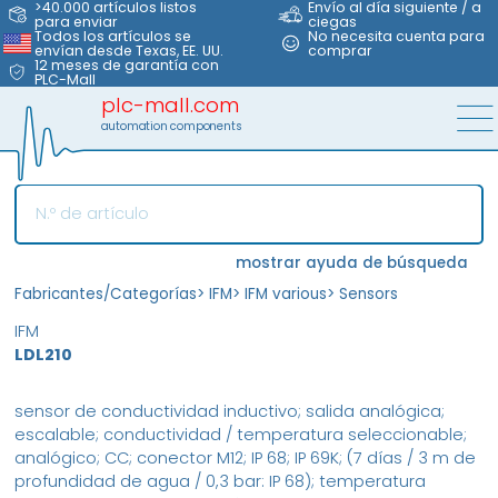
>40.000 artículos listos
Envío al día siguiente / a
para enviar
ciegas
Todos los artículos se
No necesita cuenta para
envían desde Texas, EE. UU.
comprar
12 meses de garantía con
PLC-Mall
plc-mall.com
automation components
mostrar ayuda de búsqueda
Fabricantes/Categorías
>
IFM
>
IFM various
>
Sensors
IFM
LDL210
sensor de conductividad inductivo; salida analógica;
escalable; conductividad / temperatura seleccionable;
analógico; CC; conector M12; IP 68; IP 69K; (7 días / 3 m de
profundidad de agua / 0,3 bar: IP 68); temperatura