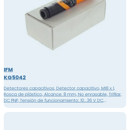
IFM
KG5042
Detectores capacitivos, Detector capacitivo, M18 x 1,
Rosca de plástico, Alcance: 8 mm, No enrasable, Trifilar,
DC PNP, Tensión de funcionamiento: 10...36 V DC,
Consumo de corriente: 10 (24 V) / 15 (36 V) mA,
Normalmente cerrado, Terminales, terminales de hasta
2,5 mm², Material de la carcasa: PBT