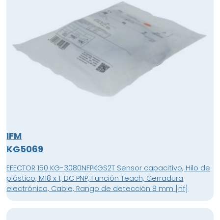
IFM
KG5069
EFECTOR 150 KG-3080NFPKGS2T Sensor capacitivo, Hilo de
plástico, M18 x 1, DC PNP, Función Teach, Cerradura
electrónica, Cable, Rango de detección 8 mm [nf]