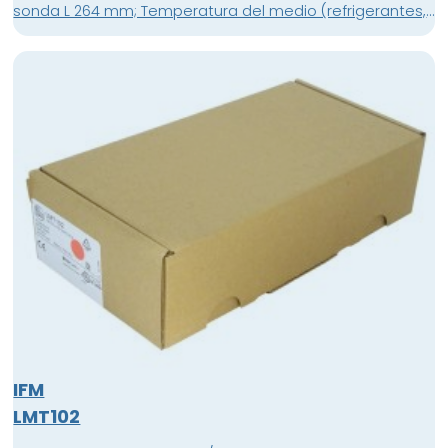
sonda L 264 mm; Temperatura del medio (refrigerantes,
agua / aceite) 0...35; (con tubo climático E43100: 35...65
°C) °C / 0...70 °C; Conector
IFM
LMT102