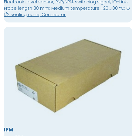
Electronic level sensor; PNP/NPN; switching signal; IO-Link;
Probe length 38 mm; Medium temperature -20...100 °C; G
1/2 sealing cone; Connector
IFM