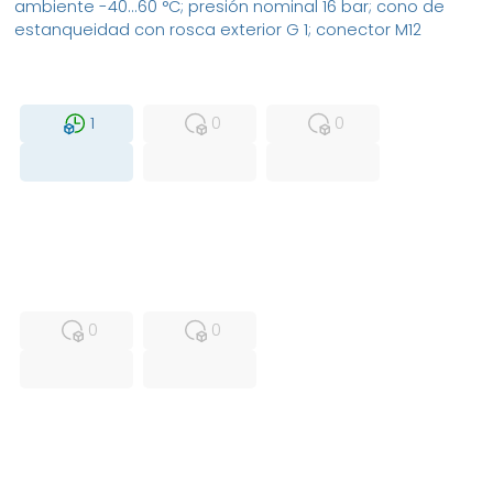
ambiente -40...60 °C; presión nominal 16 bar; cono de
estanqueidad con rosca exterior G 1; conector M12
MFS
FS
NEW
1
0
0
USED
RFUR
0
0