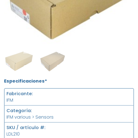
MFS
FS
Especificaciones*
Fabricante
IFM
Categoría
IFM various > Sensors
SKU / artículo #
LDL210