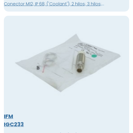
Conector M12; IP 68; ('Coolant'); 2 hilos; 3 hilos;
Temperatura ambiente -25...70 °C; Frecuencia de
conmutación 300 Hz
IFM
IGC233