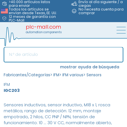
>40.000 artículos listos
Envío al día siguiente / a
para enviar
ciegas
Todos los artículos se
No necesita cuenta para
envían desde Texas, EE. UU.
comprar
12 meses de garantía con
PLC-Mall
plc-mall.com
automation components
mostrar ayuda de búsqueda
Fabricantes/Categorías
>
IFM
>
IFM various
>
Sensors
IFM
IGC203
Sensores inductivos, sensor inductivo, M18 x 1, rosca
metálica, rango de detección: 12 mm, montaje
empotrado, 2 hilos, CC PNP / NPN, tensión de
funcionamiento: 10 ... 30 V CC, normalmente abierto,