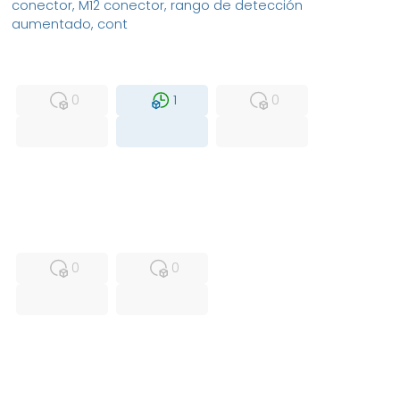
conector, M12 conector, rango de detección
aumentado, cont
MFS
FS
NEW
0
1
0
USED
RFUR
0
0