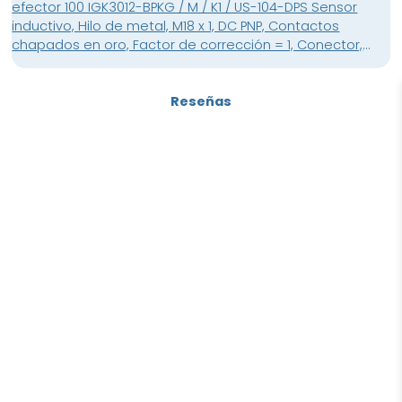
efector 100 IGK3012-BPKG / M / K1 / US-104-DPS Sensor
inductivo, Hilo de metal, M18 x 1, DC PNP, Contactos
chapados en oro, Factor de corrección = 1, Conector,
Contactos chapados en oro, Rango de detección 12 mm
[nf]
Reseñas