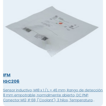
PVC, 2 x 0,
IFM
IGC206
Sensor inductivo; M18 x 1 / L = 46 mm; Rango de detección
8 mm empotrable; normalmente abierto; DC PNP;
Conector M12; IP 68; ('Coolant'); 3 hilos; Temperatura
ambiente -25...70 °C; Frecuencia de conmutación 400 Hz