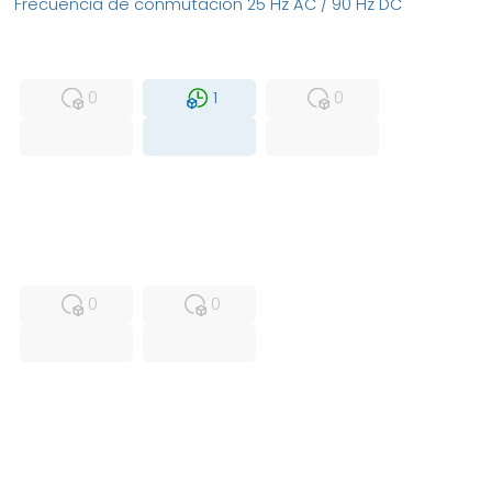
Frecuencia de conmutación 25 Hz AC / 90 Hz DC
MFS
FS
NEW
0
1
0
USED
RFUR
0
0