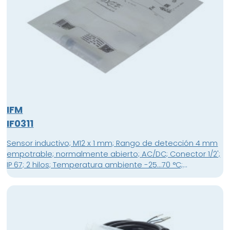
IFM
IF0311
Sensor inductivo; M12 x 1 mm; Rango de detección 4 mm
empotrable; normalmente abierto; AC/DC; Conector 1/2';
IP 67; 2 hilos; Temperatura ambiente -25...70 °C;
Frecuencia de conmutación 25 Hz AC / 200 Hz DC