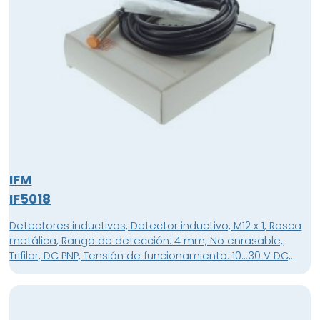
IFM
IF5018
Detectores inductivos, Detector inductivo, M12 x 1, Rosca
metálica, Rango de detección: 4 mm, No enrasable,
Trifilar, DC PNP, Tensión de funcionamiento: 10...30 V DC,
Consumo de corriente: 15 mA, normalmente abierto,
Cable, 2 m, cable PVC, 3 x 0,34 mm², Material de la
carcasa: Bronce blanco recubierto de PC
(policarbonato)