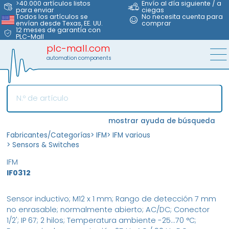
>40.000 artículos listos
Envío al día siguiente / a
para enviar
ciegas
Todos los artículos se
No necesita cuenta para
envían desde Texas, EE. UU.
comprar
12 meses de garantía con
PLC-Mall
plc-mall.com
automation components
mostrar ayuda de búsqueda
Fabricantes/Categorías
>
IFM
>
IFM various
>
Sensors & Switches
IFM
IF0312
Sensor inductivo; M12 x 1 mm; Rango de detección 7 mm
no enrasable; normalmente abierto; AC/DC; Conector
1/2'; IP 67; 2 hilos; Temperatura ambiente -25...70 °C;