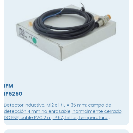
IFM
IF5250
Detector inductivo; M12 x 1 / L = 35 mm; campo de
detección 4 mm no enrasable; normalmente cerrado;
DC PNP; cable PVC 2 m; IP 67; trifilar; temperatura
ambiente -25...80 °C; frecuencia de conmutación 1500 Hz