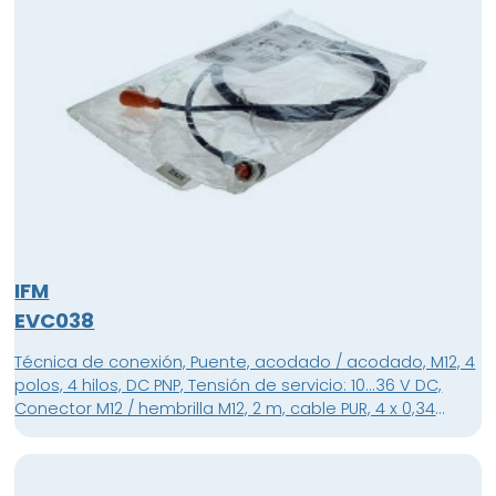
IFM
EVC038
Técnica de conexión, Puente, acodado / acodado, M12, 4
polos, 4 hilos, DC PNP, Tensión de servicio: 10...36 V DC,
Conector M12 / hembrilla M12, 2 m, cable PUR, 4 x 0,34
mm², Sin silicona , Sin halógeno , Contactos dorados,
Material de la carcasa: conector de la carcasa: TPU
naranja carcasa conector hembra: TPU negro