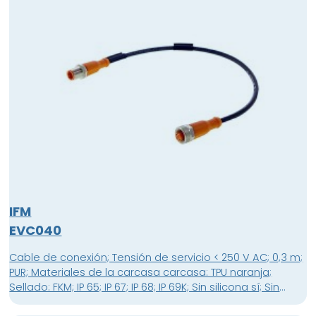
transparente junta: Viton, Material tuerca Latón
niquelado
IFM
EVC040
Cable de conexión; Tensión de servicio < 250 V AC; 0,3 m;
PUR; Materiales de la carcasa carcasa: TPU naranja;
Sellado: FKM; IP 65; IP 67; IP 68; IP 69K; Sin silicona sí; Sin
halógenos sí; Contactos dorados sí