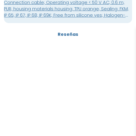
Connection cable; Operating voltage < 50 V AC; 0.6 m;
PUR; housing materials housing: TPU orange; Sealing: FKM;
IP 65; IP 67; IP 68; IP 69K; Free from silicone yes; Halogen-
free yes; Gold-plated contacts yes
Reseñas