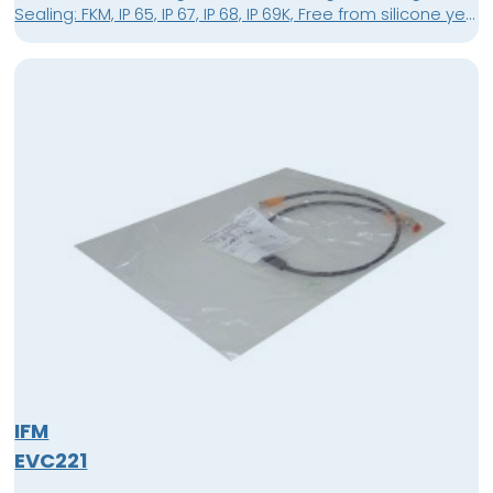
Sealing: FKM, IP 65, IP 67, IP 68, IP 69K, Free from silicone yes,
Halogen-free yes, Gold-plated contacts yes
IFM
EVC221