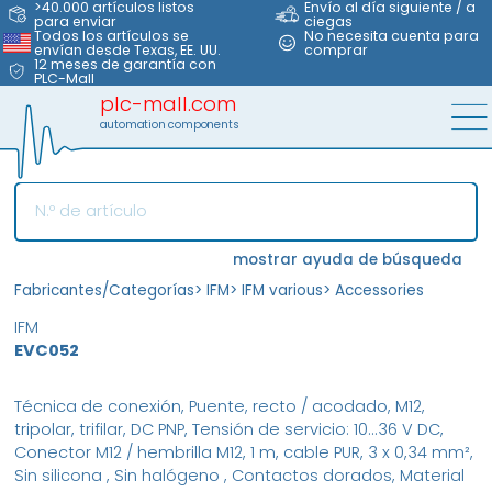
>40.000 artículos listos
Envío al día siguiente / a
para enviar
ciegas
Todos los artículos se
No necesita cuenta para
envían desde Texas, EE. UU.
comprar
12 meses de garantía con
PLC-Mall
plc-mall.com
automation components
mostrar ayuda de búsqueda
Fabricantes/Categorías
>
IFM
>
IFM various
>
Accessories
IFM
EVC052
Técnica de conexión, Puente, recto / acodado, M12,
tripolar, trifilar, DC PNP, Tensión de servicio: 10...36 V DC,
Conector M12 / hembrilla M12, 1 m, cable PUR, 3 x 0,34 mm²,
Sin silicona , Sin halógeno , Contactos dorados, Material