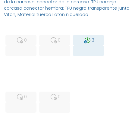
de la carcasa: conector de la carcasa: TPU naranja
carcasa conector hembra: TPU negro transparente junta:
Viton, Material tuerca Latón niquelado
MFS
FS
NEW
0
0
3
USED
RFUR
0
0