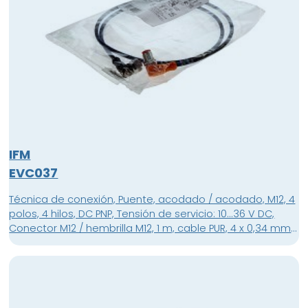
IFM
EVC037
Técnica de conexión, Puente, acodado / acodado, M12, 4
polos, 4 hilos, DC PNP, Tensión de servicio: 10...36 V DC,
Conector M12 / hembrilla M12, 1 m, cable PUR, 4 x 0,34 mm²,
Sin silicona , Sin halógeno , Contactos dorados, Material
de la carcasa: conector de la carcasa: TPU naranja
carcasa conector hembra: TPU negro transparente junta:
Viton, Material tuerca Latón niquelado