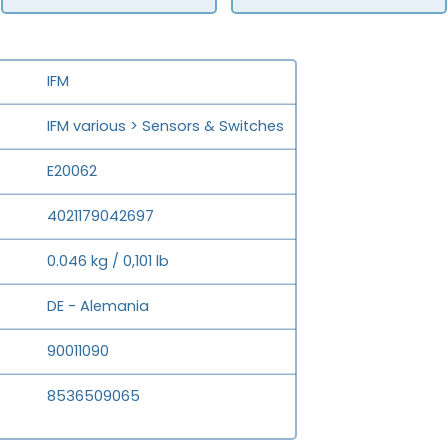
IFM
IFM various > Sensors & Switches
E20062
4021179042697
0.046 kg / 0,101 lb
DE - Alemania
90011090
8536509065