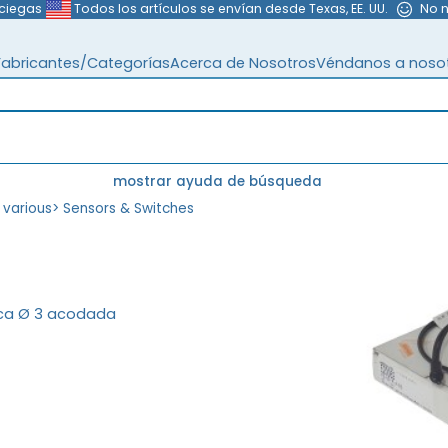
 ciegas
Todos los artículos se envían desde Texas, EE. UU.
No 
Fabricantes/Categorías
Acerca de Nosotros
Véndanos a noso
mostrar ayuda de búsqueda
 various
>
Sensors & Switches
rica Ø 3 acodada