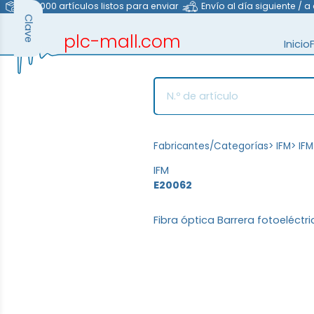
>40.000 artículos listos para enviar
Envío al día siguiente / a
Clave
plc-mall.com
Inicio
automation components
Fabricantes/Categorías
>
IFM
>
IFM
IFM
E20062
Fibra óptica Barrera fotoeléct