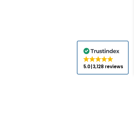
5.0
3,128 reviews
.com no es un
s, a menos que
iales y marcas