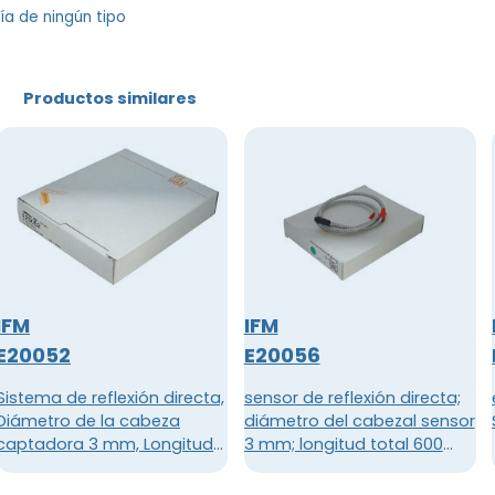
tía de ningún tipo
Productos similares
IFM
IFM
E20052
E20056
Sistema de reflexión directa,
sensor de reflexión directa;
Diámetro de la cabeza
diámetro del cabezal sensor
captadora 3 mm, Longitud
3 mm; longitud total 600
total 600 mm, Temperatura
mm; temperatura ambiente
ambiente -20...80 °C
-40...290 °C