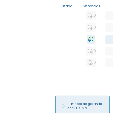
Estado
Existencias
MFS
0
FS
0
NEW
1
USED
0
RFUR
0
12 meses de garantía
con PLC-Mall