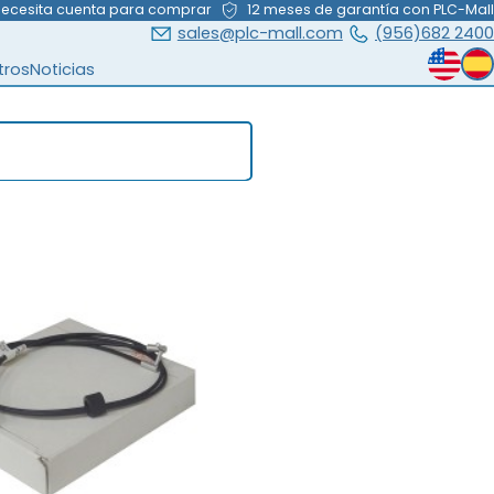
necesita cuenta para comprar
12 meses de garantía con PLC-Mall
sales@plc-mall.com
(956)682 2400
tros
Noticias