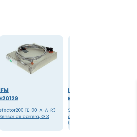
IFM
IFM
E20129
E20161
efector200 FE-00-A-A-R3
Sensor de barrera; Diámetro
Sensor de barrera, Ø 3
del cabezal 6 mm; Longitud
total 600 mm; Temperatura
ambiente -40...290 °C