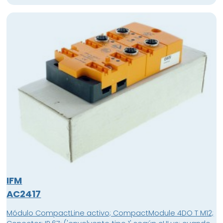
AS-i: 50 mA, transistor PNP Conexión Combicon,
Combicon, Posibilidad de montaje en ramal , Toma de
direccionamiento , Alimentación de sensor externo PELV ,
Versión 3.0 con modo de direccionamiento ampliado ,
Sólo para funcionamiento con maestros AS-i con el
perfil M4, Material de la carcasa: PA
IFM
AC2417
Módulo CompactLine activo; CompactModule 4DO T M12;