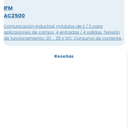
IFM
AC2500
Comunicación industrial, módulos de E / S para
aplicaciones de campo, 4 entradas / 4 salidas, Tensión
de funcionamiento: 20 ... 29 V DC, Consumo de corriente:
90 mA, 4 puntos de conmutación, Zócalos M12x1, Interfaz
Profibus DP, Material de la carcasa: car
Reseñas