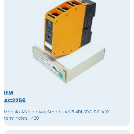
IFM
AC2266
Módulo AS-i activo; SmartLine25 4DI 3DO T C AUX;
terminales; IP 20