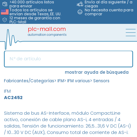
>40.000 artículos listos
Envío al día siguiente / a
para enviar
ciegas
Todos los artículos se
No necesita cuenta para
envían desde Texas, EE. UU.
comprar
12 meses de garantía con
PLC-Mall
plc-mall.com
automation components
mostrar ayuda de búsqueda
Fabricantes/Categorías
>
IFM
>
IFM various
>
Sensors
IFM
AC2452
Sistema de bus AS-Interface, módulo CompactLine
activo, conexión de cable plano AS-i, 4 entradas / 4
salidas, Tensión de funcionamiento: 26,5...31,6 V DC (AS-i)
/ 10...30 V DC (AUX), Consumo total de corriente de AS-i: