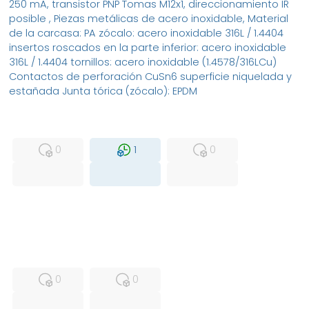
250 mA, transistor PNP Tomas M12x1, direccionamiento IR
posible , Piezas metálicas de acero inoxidable, Material
de la carcasa: PA zócalo: acero inoxidable 316L / 1.4404
insertos roscados en la parte inferior: acero inoxidable
316L / 1.4404 tornillos: acero inoxidable (1.4578/316LCu)
Contactos de perforación CuSn6 superficie niquelada y
estañada Junta tórica (zócalo): EPDM
MFS
FS
NEW
0
1
0
USED
RFUR
0
0