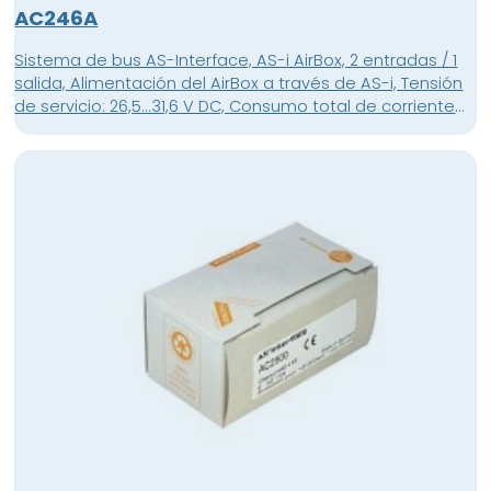
AC246A
Sistema de bus AS-Interface, AS-i AirBox, 2 entradas / 1
salida, Alimentación del AirBox a través de AS-i, Tensión
de servicio: 26,5...31,6 V DC, Consumo total de corriente
de AS-i: 300 mA, Válvula de corredera de 5/2 vías (libre
de solapamiento), Válvula de corredera de 5/2 vías libre
de solapamiento , monoestable , Son posibles tres
orientaciones del cable plano , Entradas digitales , Toma
de direccionamiento , Perfil AS-i S-3.F.F , Homologación
ATEX , Grupo II, categoría 3D , Sólo en combinación con
carcasa de protección contra impactos E7000A o
protección equivalente , Material de la carcasa: PA POM
Contactos de perforación CuSn6 superficie niquelada y
estañada