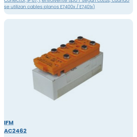
Conector; IP 67; ('envolvente tipo 1' según cULus; cuando
se utilizan cables planos E7400x / E7401x)
IFM
AC2462