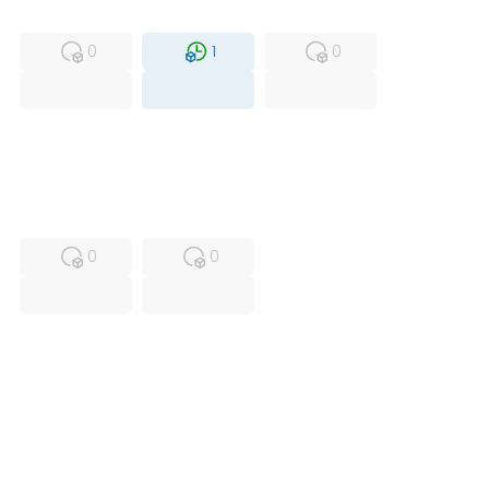
MFS
FS
NEW
0
1
0
USED
RFUR
0
0