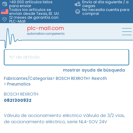
>40.000 artículos listos
Envío al día siguiente / a
para enviar
ciegas
Todos los artículos se
No necesita cuenta para
envían desde Texas, EE. UU.
comprar
12 meses de garantía con
PLC-Mall
plc-mall.com
automation components
mostrar ayuda de búsqueda
Fabricantes/Categorías
>
BOSCH REXROTH
>
Rexroth
>
Pneumatics
BOSCH REXROTH
0821300932
Válvula de accionamiento eléctrico Válvula de 3/2 vías,
de accionamiento eléctrico, serie NL4-SOV 24V