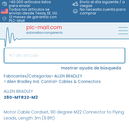
>40.000 artículos listos
Envío al día siguiente / a
para enviar
ciegas
Todos los artículos se
No necesita cuenta para
envían desde Texas, EE. UU.
comprar
12 meses de garantía con
PLC-Mall
plc-mall.com
automation components
mostrar ayuda de búsqueda
Fabricantes/Categorías
>
ALLEN BRADLEY
>
Allen Bradley Ind. Control
>
Cables & Connectors
ALLEN BRADLEY
280-MTR22-M3
Motor Cable Cordset, 90 degree M22 Connector to Flying
Leads, Length 3m (9.8ft)