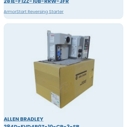
281E-F12Z-10B-RRW-3FR
ArmorStart Reversing Starter
ALLEN BRADLEY
284D-FVD4P0Z-10-CR-3-SB