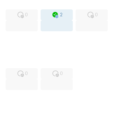
MFS
FS
OB
0
2
0
USED
RFUR
0
0