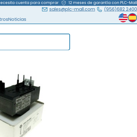
necesita cuenta para comprar
12 meses de garantía con PLC-Mall
sales@plc-mall.com
(956)682 2400
tros
Noticias