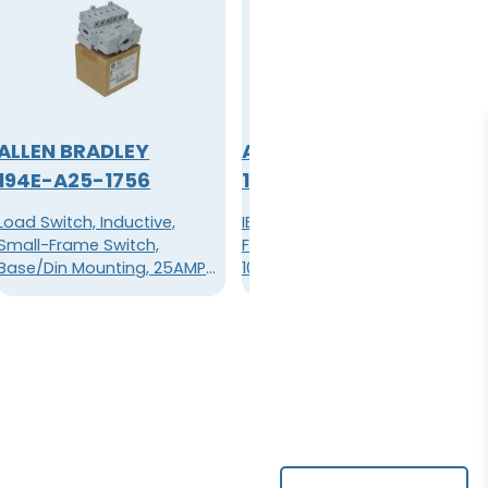
ALLEN BRADLEY
ALLEN BRADLEY
194E-A25-1756
194E-E100-1756
Load Switch, Inductive,
IEC Load Switch, Open -
Small-Frame Switch,
Front / Door, OFF-ON 90Â,
Base/Din Mounting, 25AMP
100A, 6 Poles
Load, 6-Pole, 2 Position