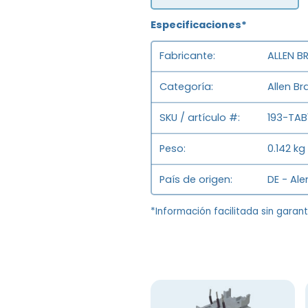
Especificaciones*
Fabricante
ALLEN B
Categoría
Allen Br
SKU / artículo #
193-TAB
Peso
0.142 kg 
País de origen
DE - Al
*Información facilitada sin garan