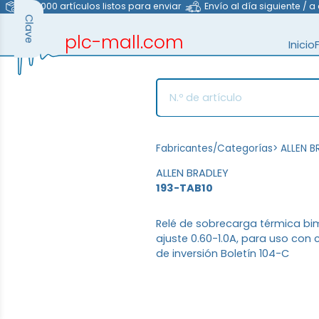
>40.000 artículos listos para enviar
Envío al día siguiente / a
Clave
plc-mall.com
Inicio
automation components
Fabricantes/Categorías
>
ALLEN B
ALLEN BRADLEY
193-TAB10
Relé de sobrecarga térmica bim
ajuste 0.60-1.0A, para uso con
de inversión Boletín 104-C