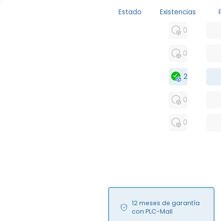
Estado
Existencias
MFS
0
FS
0
OB
2
USED
0
RFUR
0
12 meses de garantía
con PLC-Mall