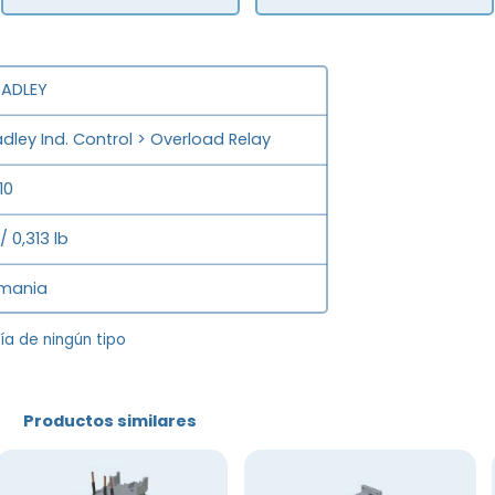
RADLEY
adley Ind. Control > Overload Relay
10
/ 0,313 lb
emania
tía de ningún tipo
Productos similares