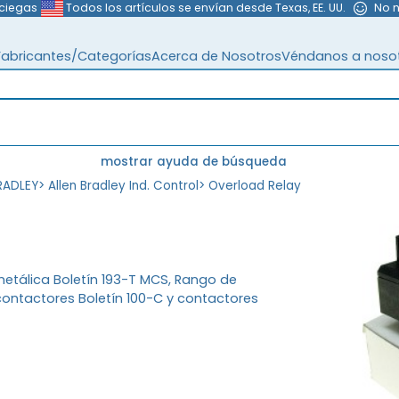
 ciegas
Todos los artículos se envían desde Texas, EE. UU.
No 
Fabricantes/Categorías
Acerca de Nosotros
Véndanos a noso
mostrar ayuda de búsqueda
RADLEY
>
Allen Bradley Ind. Control
>
Overload Relay
etálica Boletín 193-T MCS, Rango de
 contactores Boletín 100-C y contactores