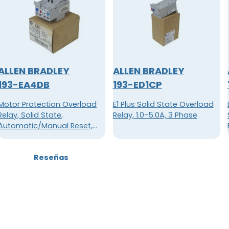
ALLEN BRADLEY
ALLEN BRADLEY
193-EA4DB
193-ED1CP
Motor Protection Overload
E1 Plus Solid State Overload
Relay, Solid State,
Relay, 1.0-5.0A, 3 Phase
Automatic/Manual Reset,
1.0-2.9AMP, Trip Class 10
Reseñas