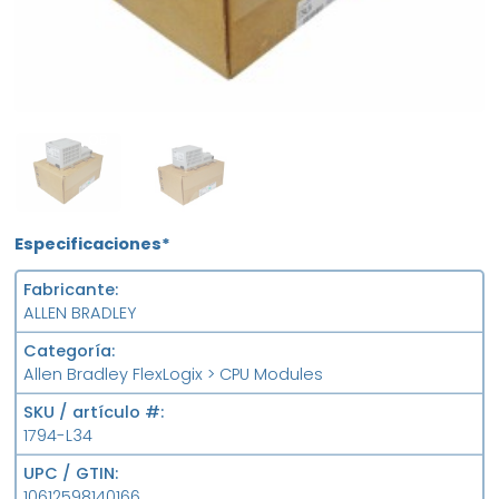
OB
USED
Especificaciones*
Fabricante
ALLEN BRADLEY
Categoría
Allen Bradley FlexLogix > CPU Modules
SKU / artículo #
1794-L34
UPC / GTIN
10612598140166