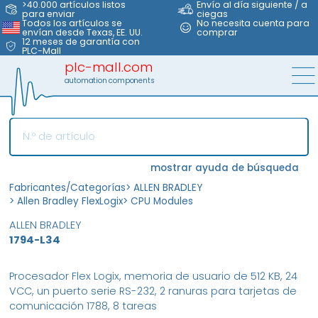
>40.000 artículos listos
Envío al día siguiente / a
para enviar
ciegas
Todos los artículos se
No necesita cuenta para
envían desde Texas, EE. UU.
comprar
12 meses de garantía con
PLC-Mall
plc-mall.com
automation components
mostrar ayuda de búsqueda
Fabricantes/Categorías
>
ALLEN BRADLEY
>
Allen Bradley FlexLogix
>
CPU Modules
ALLEN BRADLEY
1794-L34
Procesador Flex Logix, memoria de usuario de 512 KB, 24
VCC, un puerto serie RS-232, 2 ranuras para tarjetas de
comunicación 1788, 8 tareas