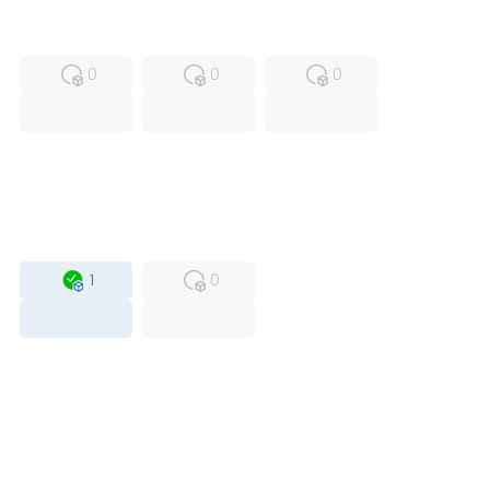
MFS
FS
OB
0
0
0
USED
RFUR
1
0