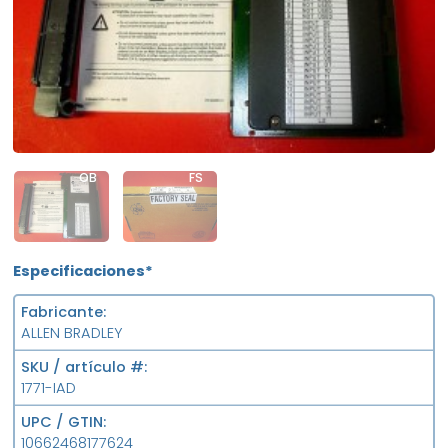
OB
FS
Especificaciones*
Fabricante
ALLEN BRADLEY
SKU / artículo #
1771-IAD
UPC / GTIN
10662468177624