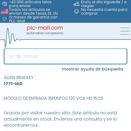
>40.000 artículos listos
Envío al día siguiente / a
para enviar
ciegas
Todos los artículos se
No necesita cuenta para
envían desde Texas, EE. UU.
comprar
12 meses de garantía con
PLC-Mall
plc-mall.com
automation components
mostrar ayuda de búsqueda
ALLEN BRADLEY
1771-IAD
MÓDULO DE ENTRADA 16PUNTOS 120 VCA HD PLC5
Gracias por visitar nuestro sitio. Este artículo no está
actualmente en stock. Envíenos una consulta y se lo
encontraremos.