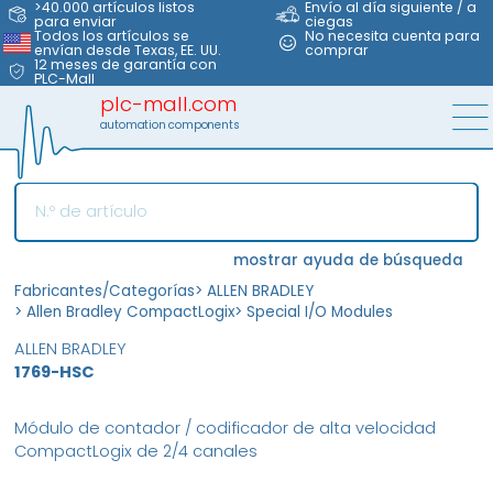
>40.000 artículos listos
Envío al día siguiente / a
para enviar
ciegas
Todos los artículos se
No necesita cuenta para
envían desde Texas, EE. UU.
comprar
12 meses de garantía con
PLC-Mall
plc-mall.com
automation components
mostrar ayuda de búsqueda
Fabricantes/Categorías
>
ALLEN BRADLEY
>
Allen Bradley CompactLogix
>
Special I/O Modules
ALLEN BRADLEY
1769-HSC
Módulo de contador / codificador de alta velocidad
CompactLogix de 2/4 canales