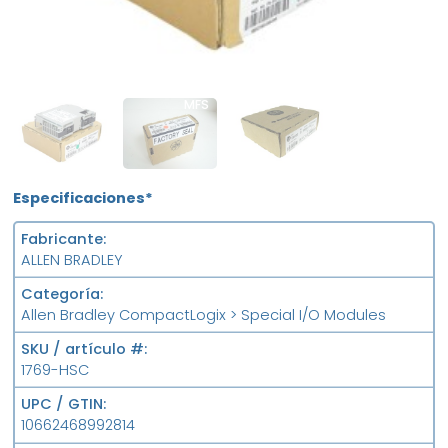
OB
MFS
FS
Especificaciones*
Fabricante
ALLEN BRADLEY
Categoría
Allen Bradley CompactLogix > Special I/O Modules
SKU / artículo #
1769-HSC
UPC / GTIN
10662468992814