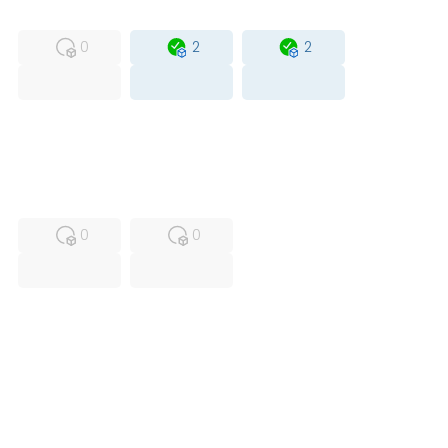
MFS
FS
OB
0
2
2
USED
RFUR
0
0