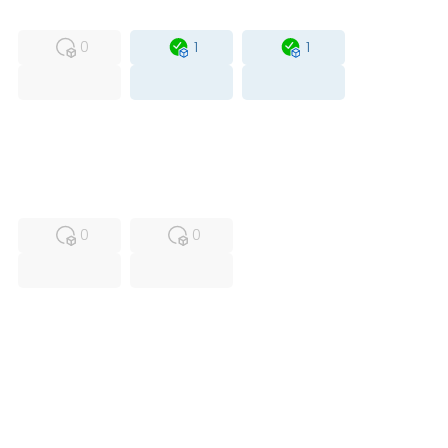
MFS
FS
OB
0
1
1
USED
RFUR
0
0