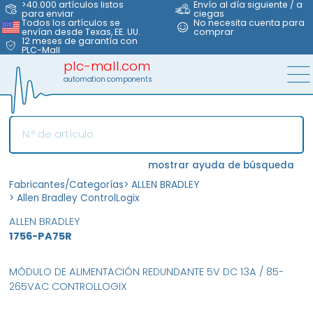
>40.000 artículos listos
Envío al día siguiente / a
para enviar
ciegas
Todos los artículos se
No necesita cuenta para
envían desde Texas, EE. UU.
comprar
12 meses de garantía con
PLC-Mall
plc-mall.com
automation components
mostrar ayuda de búsqueda
Fabricantes/Categorías
>
ALLEN BRADLEY
>
Allen Bradley ControlLogix
ALLEN BRADLEY
1756-PA75R
MÓDULO DE ALIMENTACIÓN REDUNDANTE 5V DC 13A / 85-
265VAC CONTROLLOGIX