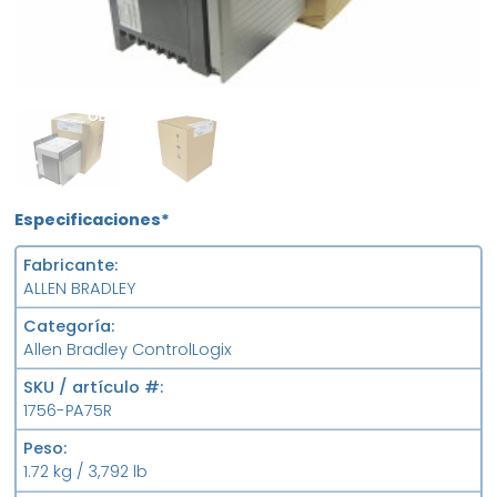
OB
FS
Especificaciones*
Fabricante
ALLEN BRADLEY
Categoría
Allen Bradley ControlLogix
SKU / artículo #
1756-PA75R
Peso
1.72 kg / 3,792 lb