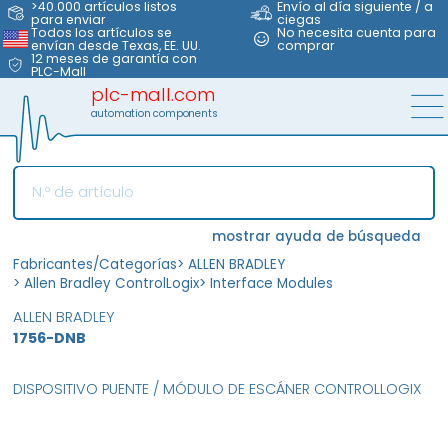
>40.000 artículos listos
Envío al día siguiente / a
para enviar
ciegas
Todos los artículos se
No necesita cuenta para
envían desde Texas, EE. UU.
comprar
12 meses de garantía con
PLC-Mall
plc-mall.com
automation components
mostrar ayuda de búsqueda
Fabricantes/Categorías
>
ALLEN BRADLEY
>
Allen Bradley ControlLogix
>
Interface Modules
ALLEN BRADLEY
1756-DNB
DISPOSITIVO PUENTE / MÓDULO DE ESCÁNER CONTROLLOGIX
MFS
FS
OB