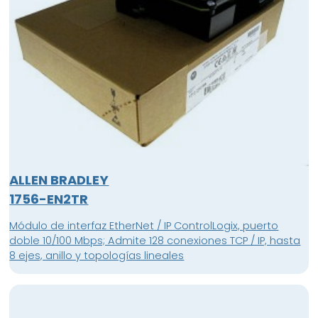
ALLEN BRADLEY
1756-EN2TR
Módulo de interfaz EtherNet / IP ControlLogix, puerto
doble 10/100 Mbps; Admite 128 conexiones TCP / IP, hasta
8 ejes, anillo y topologías lineales