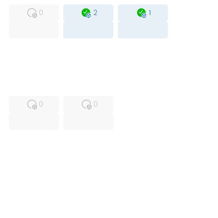
0
2
1
USED
RFUR
0
0