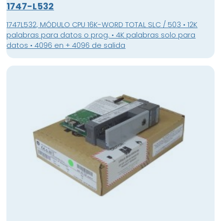
1747-L532
1747L532, MÓDULO CPU 16K-WORD TOTAL SLC / 503 • 12K
palabras para datos o prog. • 4K palabras solo para
datos • 4096 en + 4096 de salida