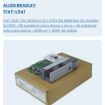
ALLEN BRADLEY
1747-L541
1747-L541, CPU MÓDULO SLC 5/04 16K MEMORIA DE USUARIO
SLC500 • 12K palabras para datos o prog. • 4K palabras
solo para datos • 4096 en + 4096 de salida