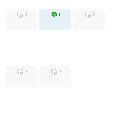
MFS
FS
OB
0
1
0
USED
RFUR
0
0