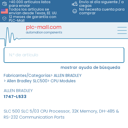
>40.000 artículos listos
Envío al día siguiente / a
para enviar
ciegas
Todos los artículos se
No necesita cuenta para
envían desde Texas, EE. UU.
comprar
12 meses de garantía con
PLC-Mall
plc-mall.com
automation components
mostrar ayuda de búsqueda
Fabricantes/Categorías
>
ALLEN BRADLEY
>
Allen Bradley SLC500
>
CPU Modules
ALLEN BRADLEY
1747-L533
SLC 500 SLC 5/03 CPU Processor, 32K Memory, DH-485 &
RS-232 Communication Ports