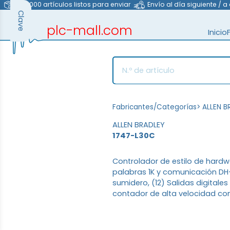
>40.000 artículos listos para enviar
Envío al día siguiente / a
Clave
plc-mall.com
Inicio
automation components
Fabricantes/Categorías
>
ALLEN B
ALLEN BRADLEY
1747-L30C
Controlador de estilo de hard
palabras 1K y comunicación DH-
sumidero, (12) Salidas digitales
contador de alta velocidad con