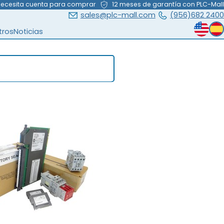
necesita cuenta para comprar
12 meses de garantía con PLC-Mall
sales@plc-mall.com
(956)682 2400
tros
Noticias