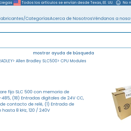
 ciegas
Todos los artículos se envían desde Texas, EE. UU.
No 
Fabricantes/Categorías
Acerca de Nosotros
Véndanos a noso
mostrar ayuda de búsqueda
RADLEY
>
Allen Bradley SLC500
>
CPU Modules
ware fijo SLC 500 con memoria de
485, (18) Entradas digitales de 24V CC,
 de contacto de relé, (1) Entrada de
 hasta 8 kHz, 120 / 240V