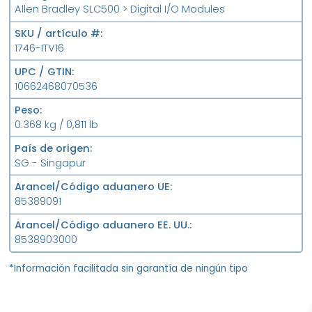
Allen Bradley SLC500 > Digital I/O Modules
SKU / artículo #
1746-ITV16
UPC / GTIN
10662468070536
Peso
0.368 kg / 0,811 lb
País de origen
SG - Singapur
Arancel/Código aduanero UE
85389091
Arancel/Código aduanero EE. UU.
8538903000
*Información facilitada sin garantía de ningún tipo