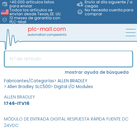
>40.000 artículos listos
Envío al día siguiente / a
para enviar
ciegas
Todos los artículos se
No necesita cuenta para
envían desde Texas, EE. UU.
comprar
12 meses de garantía con
PLC-Mall
plc-mall.com
automation components
mostrar ayuda de búsqueda
Fabricantes/Categorías
>
ALLEN BRADLEY
>
Allen Bradley SLC500
>
Digital I/O Modules
ALLEN BRADLEY
1746-ITV16
MÓDULO DE ENTRADA DIGITAL RESPUESTA RÁPIDA FUENTE DC
24VDC