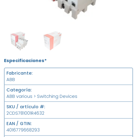
NEW
FS
Especificaciones*
Fabricante
ABB
Categoría
ABB various > Switching Devices
SKU / artículo #
2CDS781001R4632
EAN / GTIN
4016779668293