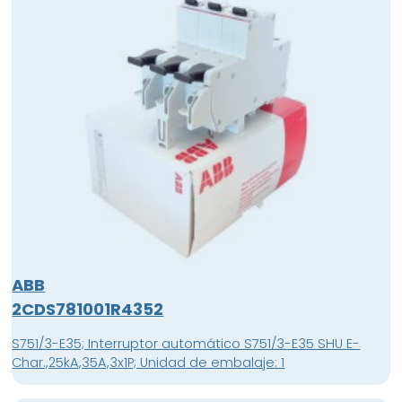
ABB
2CDS781001R4352
S751/3-E35; Interruptor automático S751/3-E35 SHU E-
Char.,25kA,35A,3x1P; Unidad de embalaje: 1