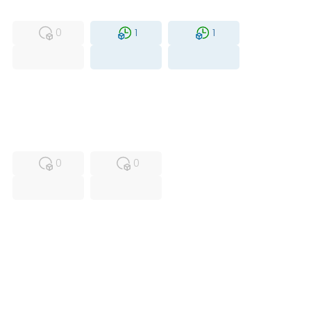
MFS
FS
NEW
0
1
1
USED
RFUR
0
0