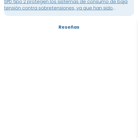
SPD tipo 2 protegen los sistemas de consumo de baja
tensión contra sobretensiones, ya que han sido
probados como SPD tipo 2 según la norma IEC 61643-11.
Los dispositivos son compatibles con la serie System
Reseñas
pro M compact. Los SPD con "TS" están equipados
opcionalmente con un contacto auxiliar. Unidad de
embalaje: 1