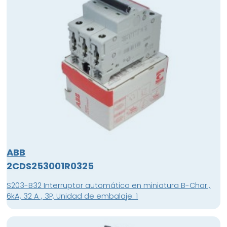
ABB
2CDS253001R0325
S203-B32 Interruptor automático en miniatura B-Char.,
6kA, 32 A , 3P, Unidad de embalaje: 1