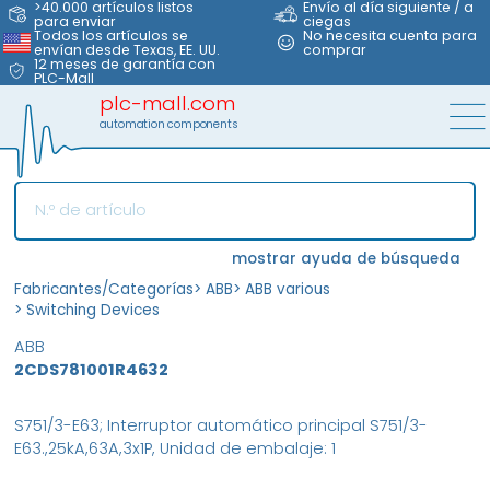
>40.000 artículos listos
Envío al día siguiente / a
para enviar
ciegas
Todos los artículos se
No necesita cuenta para
envían desde Texas, EE. UU.
comprar
12 meses de garantía con
PLC-Mall
plc-mall.com
automation components
mostrar ayuda de búsqueda
Fabricantes/Categorías
>
ABB
>
ABB various
>
Switching Devices
ABB
2CDS781001R4632
S751/3-E63; Interruptor automático principal S751/3-
E63.,25kA,63A,3x1P, Unidad de embalaje: 1